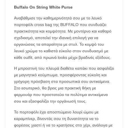
Buffalo On String White Purse
Αναβάθμισε την καθημερινότητά σου με το λευκό
πορτοφόλι cross bag της BUFFALO που συνδυάζει
πρακτικότητα και κομψότητα. Με μοντέρνο και καθαρό
σχεδιασμό, αποτελεί την ιδανική επιλογή για να
οργανώσεις τα απαραίτητα με στυλ. Το κομψό του
λευκό χρώμα το καθιστά εύκολο στον συνδυασμό με
κάθε outfit, από πρωινά looks μέχρι βραδινές εξόδους.
Η μπροστινή του πλευρά διαθέτει καπάκι που ασφαλίζει
με μαγνητικό κούμπωμα, προσφέροντας εύκολη και
γρήγορη πρόσβαση στα προσωπικά σου αντικείμενα.
Στο εσωτερικό, θα βρεις μια πρακτική θήκη με
φερμουάρ που προστατεύει τα πολύτιμα αντικείμενα
σου και εξασφαλίζει την οργάνωσή τους.
Το πορτοφόλι έχει αποσπώμενο λουρί ώμου με
καραμπίνερ, δίνοντάς σου τη δυνατότητα να το
φορέσεις χιαστί ή να το κρατήσεις στο χέρι, ανάλογα με