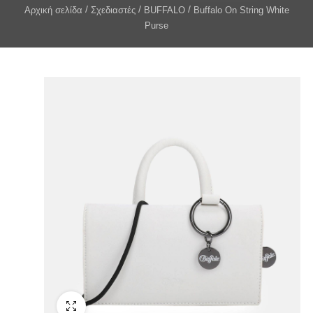
Αρχική σελίδα
Σχεδιαστές
BUFFALO
Buffalo On String White
Purse
Fullscreen