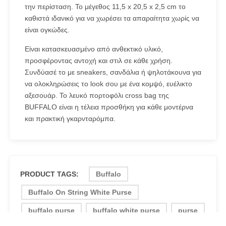
την περίσταση. Το μέγεθος 11,5 x 20,5 x 2,5 cm το
καθιστά ιδανικό για να χωρέσει τα απαραίτητα χωρίς να
είναι ογκώδες.
Είναι κατασκευασμένο από ανθεκτικό υλικό,
προσφέροντας αντοχή και στιλ σε κάθε χρήση.
Συνδύασέ το με sneakers, σανδάλια ή ψηλοτάκουνα για
να ολοκληρώσεις το look σου με ένα κομψό, ευέλικτο
αξεσουάρ. Το λευκό πορτοφόλι cross bag της
BUFFALO είναι η τέλεια προσθήκη για κάθε μοντέρνα
και πρακτική γκαρνταρόμπα.
PRODUCT TAGS:
Buffalo
Buffalo On String White Purse
buffalo purse
buffalo white purse
purse