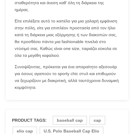
σταθερότητα και άνεση καθ’ όλη τη διάρκεια της
ημέρας.
Είτε επιλέξετε αυτό το καπέλο για μια χαλαρή εμφάνιση
στην πόλη, είτε για επιπλέον προστασία από τον ήλιο
κατά τη διάρκεια μιας εξόρμησης ή των διακοπών σας,
θα προσθέσει πάντα μια fashionable πινελιά στο
ντύσιμό σας. Καθώς είναι one size, ταιριάζει εύκολα σε
όλα τα μεγέθη κεφαλιού.
Συνοψίζοντας, πρόκειται για ένα απαραίτητο αξεσουάρ
για όσους αγαπούν το sporty chic στυλ και επιθυμούν
να ξεχωρίζουν με διακριτική, αλλά ταυτόχρονα δυναμική
κομψότητα.
PRODUCT TAGS:
baseball cap
cap
elio cap
U.S. Polo Baseball Cap Elio