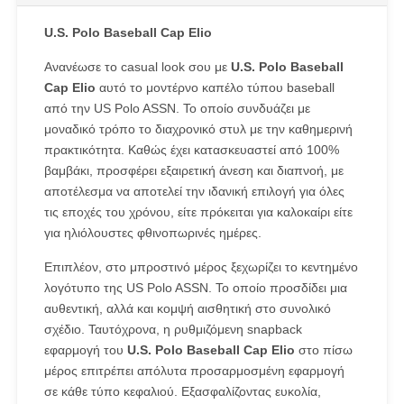
U.S. Polo Baseball Cap Elio
Ανανέωσε το casual look σου με
U.S. Polo Baseball
Cap Elio
αυτό το μοντέρνο καπέλο τύπου baseball
από την US Polo ASSN. Το οποίο συνδυάζει με
μοναδικό τρόπο το διαχρονικό στυλ με την καθημερινή
πρακτικότητα. Καθώς έχει κατασκευαστεί από 100%
βαμβάκι, προσφέρει εξαιρετική άνεση και διαπνοή, με
αποτέλεσμα να αποτελεί την ιδανική επιλογή για όλες
τις εποχές του χρόνου, είτε πρόκειται για καλοκαίρι είτε
για ηλιόλουστες φθινοπωρινές ημέρες.
Επιπλέον, στο μπροστινό μέρος ξεχωρίζει το κεντημένο
λογότυπο της US Polo ASSN. Το οποίο προσδίδει μια
αυθεντική, αλλά και κομψή αισθητική στο συνολικό
σχέδιο. Ταυτόχρονα, η ρυθμιζόμενη snapback
εφαρμογή του
U.S. Polo Baseball Cap Elio
στο πίσω
μέρος επιτρέπει απόλυτα προσαρμοσμένη εφαρμογή
σε κάθε τύπο κεφαλιού. Εξασφαλίζοντας ευκολία,