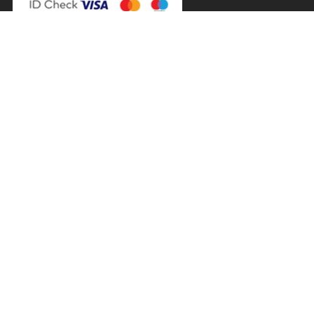
FOLLOW US
----------------------------
ΚΑΤΑΣΤΗΜΑ 1
Θωμά Οικονόμου 3, Νέο Ψυχικό
213 045 8430 / 6987 520005 contact@cruelboutique.gr
Ωράριο Καταστήματος
Δευτέρα 10:30 - 18:00
Τρίτη 10:30 - 21:00
Τετάρτη 10:30 - 18:00
Πέμπτη 10:30 - 21:00