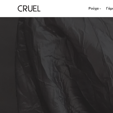
Ρούχα
Γάμ