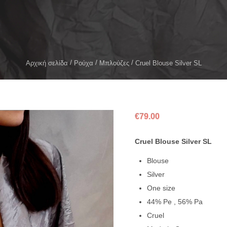
Αρχική σελίδα
Ρούχα
Μπλούζες
Cruel Blouse Silver SL
€
79.00
Cruel Blouse Silver SL
Blouse
Silver
One size
44% Pe , 56% Pa
Cruel