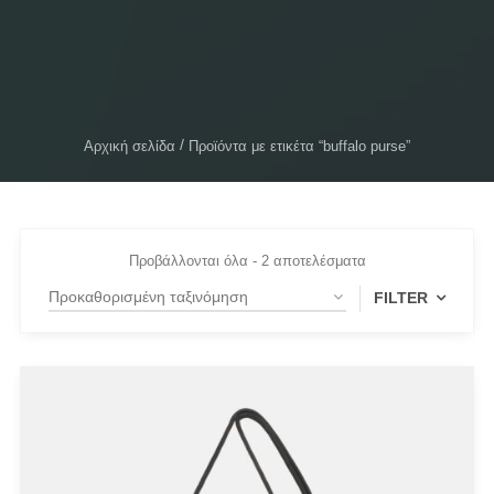
Αρχική σελίδα
Προϊόντα με ετικέτα “buffalo purse”
Προβάλλονται όλα - 2 αποτελέσματα
FILTER
PRODUCT CATEGORIES
Actitude Twinset
ANTIDOTE KNITWEAR