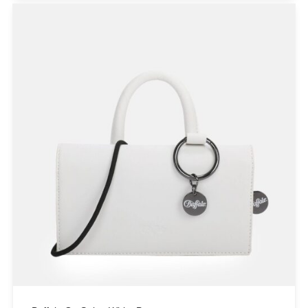
Glow
ICE PLAY BY ICEBERG
JUPE
KARL LAGERFELD
KENDALL + KYLIE
L'ATELIER DU SAC
LESS SONDER FEELING
LIU JO MILANO
LUMINA
Mille Luci
NAIBA FASHION LAB
NOAH
NOWHERE WITHOUT
Opus 4