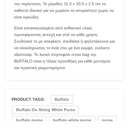
την περίσταση. Το μέγεθος 11,5 x 20,5 x 2,5 cm το
καθιστά ιδανικό για να χωρέσει τα απαραίτητα χωρίς να
είναι ογκώδες.
Είναι κατασκευασμένο από ανθεκτικό υλικό,
προσφέροντας αντοχή και στιλ σε κάθε χρήση.
Συνδύασέ το με sneakers, σανδάλια ή ψηλοτάκουνα για
να ολοκληρώσεις το look σου με ένα κομψό, ευέλικτο
αξεσουάρ. Το λευκό πορτοφόλι cross bag της
BUFFALO είναι η τέλεια προσθήκη για κάθε μοντέρνα
και πρακτική γκαρνταρόμπα.
PRODUCT TAGS:
Buffalo
Buffalo On String White Purse
buffalo purse
buffalo white purse
purse