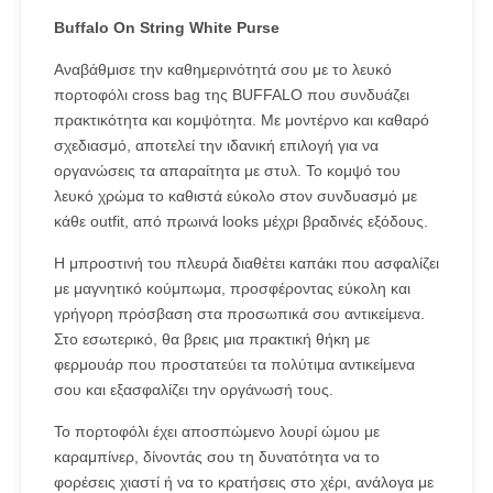
Buffalo On String White Purse
Αναβάθμισε την καθημερινότητά σου με το λευκό
πορτοφόλι cross bag της BUFFALO που συνδυάζει
πρακτικότητα και κομψότητα. Με μοντέρνο και καθαρό
σχεδιασμό, αποτελεί την ιδανική επιλογή για να
οργανώσεις τα απαραίτητα με στυλ. Το κομψό του
λευκό χρώμα το καθιστά εύκολο στον συνδυασμό με
κάθε outfit, από πρωινά looks μέχρι βραδινές εξόδους.
Η μπροστινή του πλευρά διαθέτει καπάκι που ασφαλίζει
με μαγνητικό κούμπωμα, προσφέροντας εύκολη και
γρήγορη πρόσβαση στα προσωπικά σου αντικείμενα.
Στο εσωτερικό, θα βρεις μια πρακτική θήκη με
φερμουάρ που προστατεύει τα πολύτιμα αντικείμενα
σου και εξασφαλίζει την οργάνωσή τους.
Το πορτοφόλι έχει αποσπώμενο λουρί ώμου με
καραμπίνερ, δίνοντάς σου τη δυνατότητα να το
φορέσεις χιαστί ή να το κρατήσεις στο χέρι, ανάλογα με