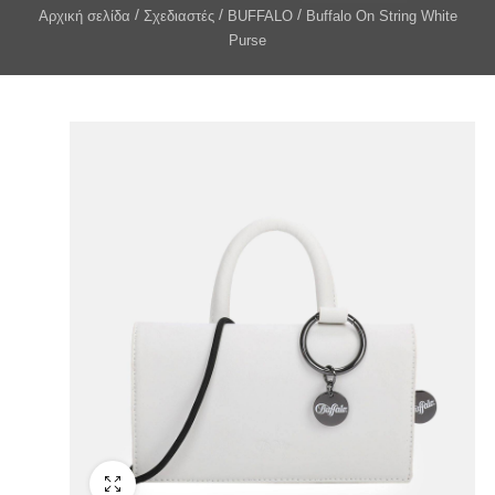
Αρχική σελίδα
Σχεδιαστές
BUFFALO
Buffalo On String White
Purse
Fullscreen