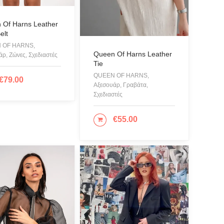
gorized
 Of Harns Leather
ίδια - Statuettes
elt
υάρ
 OF HARNS,
Queen Of Harns Leather
ρ, Ζώνες, Σχεδιαστές
ες
Tie
QUEEN OF HARNS,
λια
€
79.00
ΟΣΘΉΚΗ ΣΤΟ ΚΑΛΆΘΙ
Αξεσουάρ, Γραβάτα,
Βάπτιση
Σχεδιαστές
€
55.00
ΠΡΟΣΘΉΚΗ ΣΤΟ ΚΑΛΆΘΙ
ή - Sculpture
τα
ίδια
ς
 & Σκουφιά