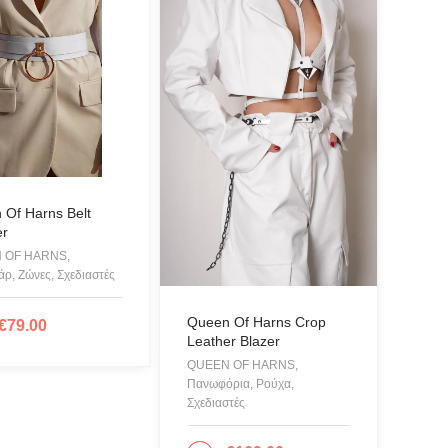
e Twinset
OTE KNITWEAR
IOS
co
ALO
ROU
 Of Harns Belt
A
er
IAN CLASSICS
 OF HARNS,
ρ, Ζώνες, Σχεδιαστές
A FERRAGNI
S OF CALIFORNIA
Queen Of Harns Crop
€
79.00
ΟΣΘΉΚΗ ΣΤΟ ΚΑΛΆΘΙ
Leather Blazer
r Swimwear
QUEEN OF HARNS,
L
Πανωφόρια, Ρούχα,
Σχεδιαστές
Accessories
UAL