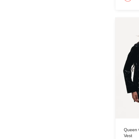
Type anything to search, then press e
Queen 
Vest