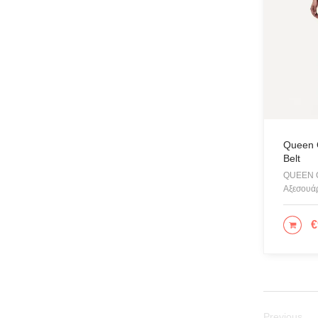
Queen 
Belt
QUEEN 
Αξεσουάρ
€
ΠΡΟ
Previous