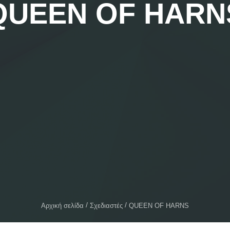
QUEEN OF HARN
Αρχική σελίδα
Σχεδιαστές
QUEEN OF HARNS