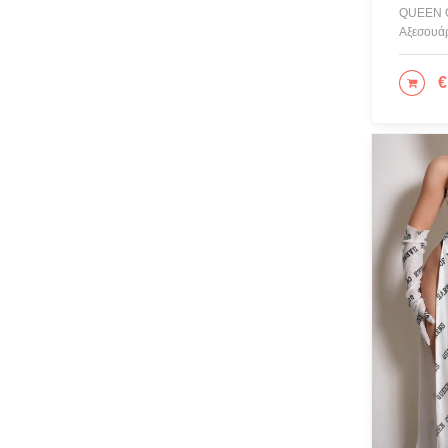
QUEEN 
Αξεσουάρ
€
ΠΡΟ