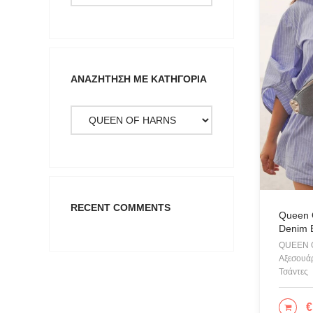
Extra Sm
Large
Medium
ΑΝΑΖΉΤΗΣΗ ΜΕ ΚΑΤΗΓΟΡΊΑ
Small
RECENT COMMENTS
Queen 
Denim 
QUEEN 
Αξεσουάρ
Τσάντες
€
ΠΡΟ