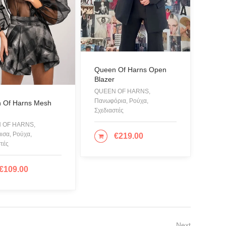
ματα
& Παρεό
ζες
Queen Of Harns Open
μες Φόρμες
Blazer
QUEEN OF HARNS,
όνια
Πανωφόρια, Ρούχα,
 Of Harns Mesh
όρια
Σχεδιαστές
 OF HARNS,
τσια
ισα, Ρούχα,
€
219.00
ΕΠΙΛΟΓΉ
ες Θαλάσσης
τές
 - Painting
€
109.00
ΙΛΟΓΉ
όλια
μισα
ορές
Next