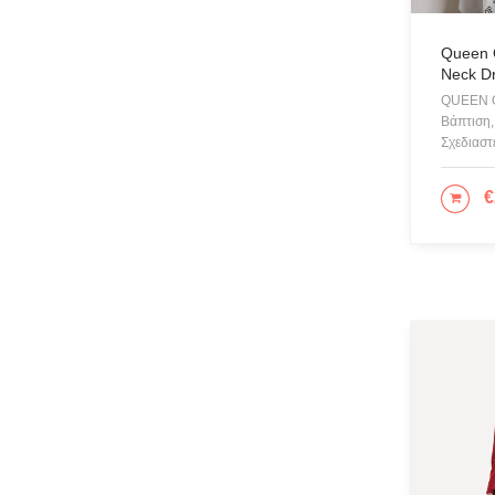
Queen O
Neck D
QUEEN O
Βάπτιση,
Σχεδιαστ
€
ΕΠΙ