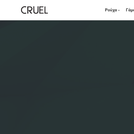
Ρούχα
Γάμ