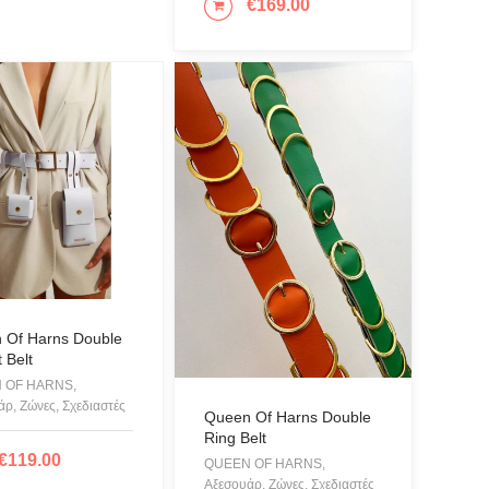
€
169.00
ΕΠΙΛΟΓΉ
 Psyche
ppo
LAY BY ICEBERG
LAGERFELD
LL + KYLIE
LIER DU SAC
SONDER FEELING
 Of Harns Double
O MILANO
 Belt
A
 OF HARNS,
ρ, Ζώνες, Σχεδιαστές
uci
Queen Of Harns Double
Ring Belt
 FASHION LAB
€
119.00
ΙΛΟΓΉ
QUEEN OF HARNS,
Αξεσουάρ, Ζώνες, Σχεδιαστές