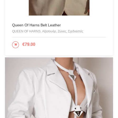
REEBOK
See the Sea
Set
Queen Of Harns Belt Leather
QUEEN OF HARNS, Αξεσουάρ, Ζώνες, Σχεδιαστές
SUPERDRY
Swing
€
79.00
ΠΡΟΣΘΉΚΗ ΣΤΟ ΚΑΛΆΘΙ
U.S. POLO ASSN
Uncategorized
Αγαλματίδια - Statuettes
Αξεσουάρ
Βαλίτσες
Βραχιόλια
Γάμος-Βάπτιση
Γιλέκο
Γλυπτική - Sculpture