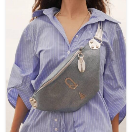
FILTER BY
Extra Small
(1)
Large
(1)
Medium
(4)
Small
(6)
FILTER BY
Black
(8)
Green
(2)
Orange
(1)
Red
(1)