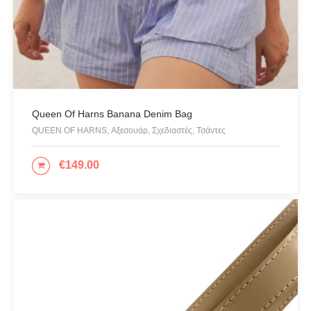
Silver
(1)
White
(7)
Tobacco
(2)
Queen Of Harns Banana Denim Bag
PRODUCT CATEGORIES
QUEEN OF HARNS, Αξεσουάρ, Σχεδιαστές, Τσάντες
Actitude Twinset
€
149.00
ΠΡΟΣΘΉΚΗ ΣΤΟ ΚΑΛΆΘΙ
ANTIDOTE KNITWEAR
ARGALIOS
Art Deco
BUFFALO
C-THROU
CABAIA
CANADIAN CLASSICS