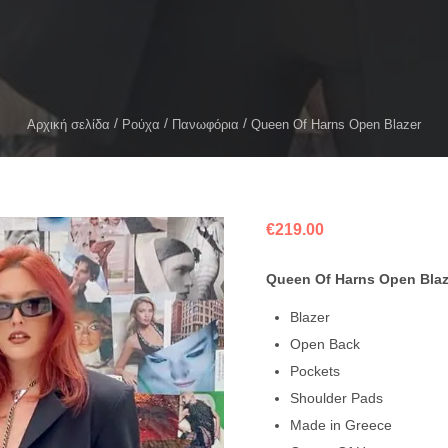
Αρχική σελίδα
Ρούχα
Πανωφόρια
Queen Of Harns Open Blazer
€
219.00
Queen Of Harns Open Blaz
Blazer
Open Back
Pockets
Shoulder Pads
Made in Greece