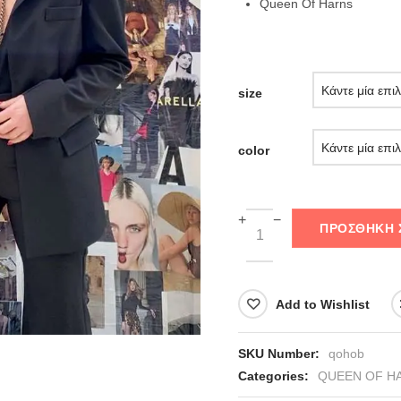
Queen Of Harns
size
color
+
−
ΠΡΟΣΘΉΚΗ 
Add to Wishlist
SKU Number:
qohob
Categories:
QUEEN OF H