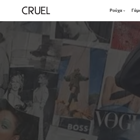
Ρούχα
Γάμ