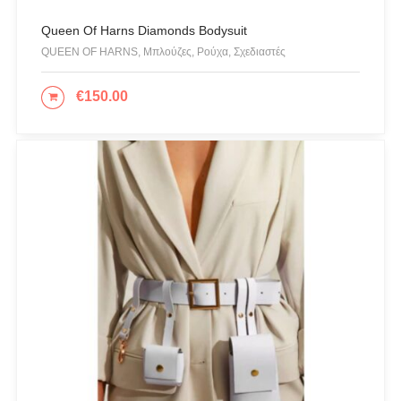
Queen Of Harns Diamonds Bodysuit
QUEEN OF HARNS, Μπλούζες, Ρούχα, Σχεδιαστές
€
150.00
ΕΠΙΛΟΓΉ