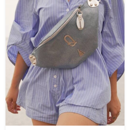
Small
(6)
FILTER BY
Black
(8)
Green
(2)
Orange
(1)
Red
(1)
Silver
(1)
White
(7)
Tobacco
(2)