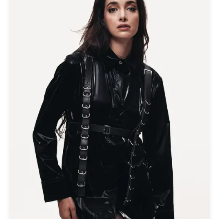
Πουκάμισα
Προσφορές
Ρούχα
Σκουλαρίκια
Σορτς
Σχεδιαστές
Τουνίκ
Τσάντες
Φορέματα
Φούστες
Ψιλό πλεκτό