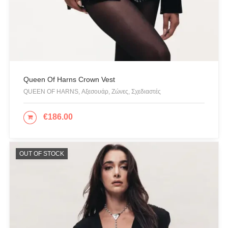
Queen Of Harns Crown Vest
QUEEN OF HARNS, Αξεσουάρ, Ζώνες, Σχεδιαστές
€
186.00
ΠΡΟΣΘΉΚΗ ΣΤΟ ΚΑΛΆΘΙ
OUT OF STOCK