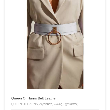
NAIBA FASHION LAB
NOAH
NOWHERE WITHOUT
Opus 4
OZAI N KU
Pargiana
PASHBAG
Philippe Lang
Plus Size
QUEEN OF HARNS
REEBOK
See the Sea
Set
Queen Of Harns Belt Leather
QUEEN OF HARNS, Αξεσουάρ, Ζώνες, Σχεδιαστές
SUPERDRY