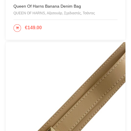
Queen Of Harns Banana Denim Bag
PRODUCT CATEGORIES
QUEEN OF HARNS, Αξεσουάρ, Σχεδιαστές, Τσάντες
Actitude Twinset
€
149.00
ΠΡΟΣΘΉΚΗ ΣΤΟ ΚΑΛΆΘΙ
ANTIDOTE KNITWEAR
ARGALIOS
Art Deco
BUFFALO
C-THROU
CABAIA
CANADIAN CLASSICS
CHIARA FERRAGNI
COLORS OF CALIFORNIA
Cotazur Swimwear
CRUEL