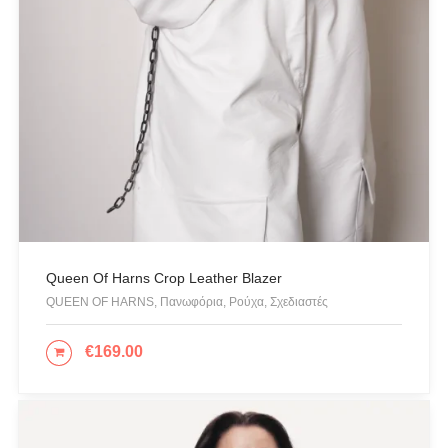
Καπέλα & Σκουφιά
Κιμονό
Κολιέ
Κοσμήματα
Μαγιό & Παρεό
Μπλούζες
Ολόσωμες Φόρμες
Παντελόνια
Πανωφόρια
Queen Of Harns Crop Leather Blazer
Παπούτσια
QUEEN OF HARNS, Πανωφόρια, Ρούχα, Σχεδιαστές
Πετσέτες Θαλάσσης
€
169.00
ΕΠΙΛΟΓΉ
Πίνακες - Painting
Πλεκτά
Πορτοφόλια