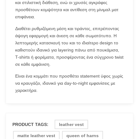
και στιλιστική διάθεση, ενώ οι χρυσές αγκράφες
προσθέτουν κομψότητα και αντίθεση στη μίνιμαλ ματ
επιφάνεια.
Διαθέτει ρυθμιζόμενη μέση και τιράντες, επιτρέποντας
άψογη εφαρμογή και άνεση σε κάθε σωματότυπο. Η
λεπτομερής κατασκευή του και το ιδιαίτερο design το
καθιστούν ιδανικό για layering πάνω από πουκάμισα,
T-shirts ή φορέματα, προσφέροντας ένα σύγχρονο twist
σε κάθε εμφάνιση.
Είναι ένα κομμάτι που προσθέτει statement ύφος χωρίς
να κραυγάζει, ιδανικό για day-to-night εμφανίσεις με
χαρακτήρα.
PRODUCT TAGS:
leather vest
matte leather vest
queen of harns