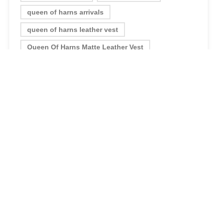
queen of harns arrivals
queen of harns leather vest
Queen Of Harns Matte Leather Vest
queen of harns new
queen of harns vest
Vest
SHARE:
0 LIKES