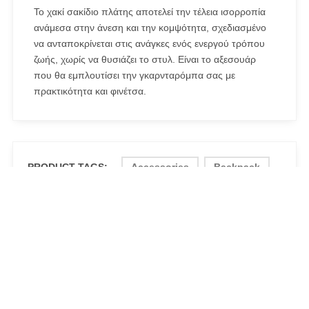
Το χακί σακίδιο πλάτης αποτελεί την τέλεια ισορροπία
ανάμεσα στην άνεση και την κομψότητα, σχεδιασμένο
να ανταποκρίνεται στις ανάγκες ενός ενεργού τρόπου
ζωής, χωρίς να θυσιάζει το στυλ. Είναι το αξεσουάρ
που θα εμπλουτίσει την γκαρνταρόμπα σας με
πρακτικότητα και φινέτσα.
PRODUCT TAGS:
Accessories
Backpack
Bag
Fashion
KENDALL + KYLIE Waterproof BackpPack
Khaki
Outdoor
Streetstyle
Style
waterproof