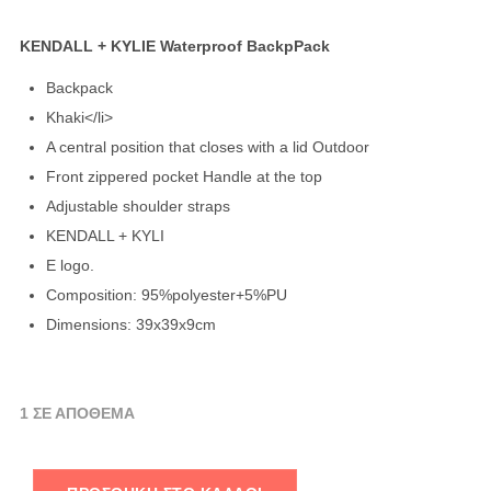
KENDALL + KYLIE Waterproof BackpPack
Backpack
Khaki</li>
A central position that closes with a lid Outdoor
Front zippered pocket Handle at the top
Adjustable shoulder straps
KENDALL + KYLI
E logo.
Composition: 95%polyester+5%PU
Dimensions: 39x39x9cm
1 ΣΕ ΑΠΌΘΕΜΑ