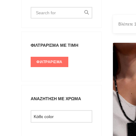
Βλέπετε 
ΦΙΛΤΡΆΡΙΣΜΑ ΜΕ ΤΙΜΉ
FILTER 
ΦΙΛΤΡΆΡΙΣΜΑ
Black
blue
Light Nu
ΑΝΑΖΉΤΗΣΗ ΜΕ ΧΡΏΜΑ
Pearl Wh
Red
Silver