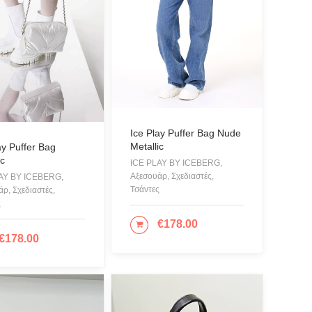
Ice Play Puffer Bag Nude
Metallic
ay Puffer Bag
ic
ICE PLAY BY ICEBERG,
Αξεσουάρ, Σχεδιαστές,
AY BY ICEBERG,
Τσάντες
ρ, Σχεδιαστές,
ς
€
178.00
ΠΡΟΣΘΉΚΗ ΣΤΟ ΚΑΛΆΘΙ
€
178.00
ΙΛΟΓΉ