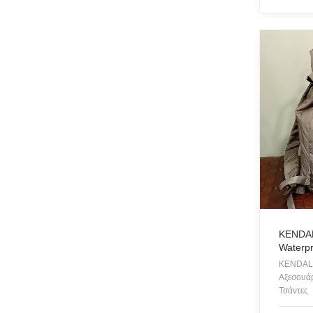
KENDAL
Waterp
KENDALL
Αξεσουάρ
Τσάντες