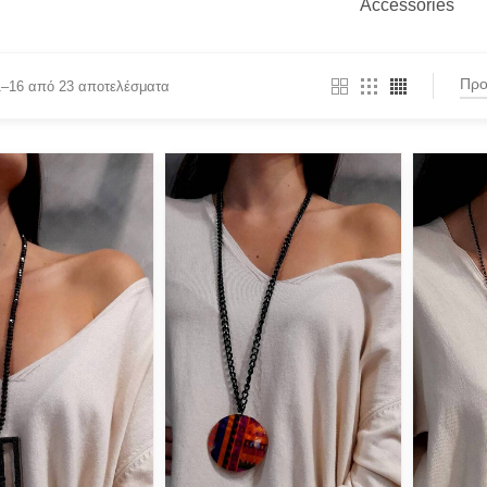
Accessories
1–16 από 23 αποτελέσματα
BY
PRODUCT CATEGORIES
Actitude Twinset
(2)
ANTIDOTE KNITWEAR
(1)
ARGALIOS
de
(1)
Art Deco
ite
(1)
BUFFALO
C-THROU
(1)
CABAIA
(1)
CANADIAN CLASSICS