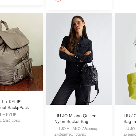
Γραβάτα
Δακτυλίδια
Ζακέτες
Ζώνες
Καπέλα & Σκουφιά
Κιμονό
Κολιέ
Κοσμήματα
Μαγιό & Παρεό
Μπλούζες
Ολόσωμες Φόρμες
L + KYLIE
roof BackpPack
Παντελόνια
 + KYLIE,
LIU JO Milano Quilted
LIU J
, Σχεδιαστές,
Πανωφόρια
Nylon Bucket Bag
Bag In
LIU JO MILANO, Αξεσουάρ,
LIU JO
Παπούτσια
Σχεδιαστές, Τσάντες
Σχεδιασ