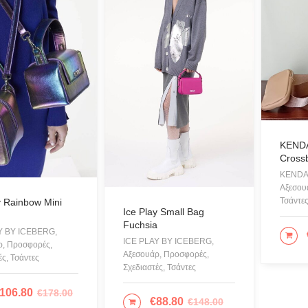
REEBOK
See the Sea
Set
SUPERDRY
Swing
U.S. POLO ASSN
Uncategorized
KENDA
Cross
Αγαλματίδια - Statuettes
KENDAL
Αξεσουάρ
Αξεσουά
Τσάντε
y Rainbow Mini
Βαλίτσες
Ice Play Small Bag
Fuchsia
Βραχιόλια
Y BY ICEBERG,
ΠΡ
ICE PLAY BY ICEBERG,
ρ, Προσφορές,
Γάμος-Βάπτιση
Αξεσουάρ, Προσφορές,
ές, Τσάντες
Σχεδιαστές, Τσάντες
Γιλέκο
106.80
€
178.00
ΣΘΉΚΗ ΣΤΟ ΚΑΛΆΘΙ
Γλυπτική - Sculpture
€
88.80
€
148.00
ΠΡΟΣΘΉΚΗ ΣΤΟ ΚΑΛΆΘΙ