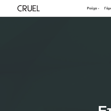
Ρούχα
Γάμ
Ε