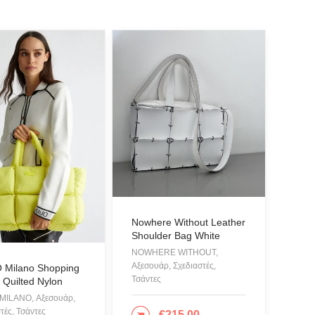
Nowhere Without Leather
Shoulder Bag White
NOWHERE WITHOUT,
Αξεσουάρ, Σχεδιαστές,
O Milano Shopping
Τσάντες
 Quilted Nylon
 MILANO, Αξεσουάρ,
τές, Τσάντες
€
215.00