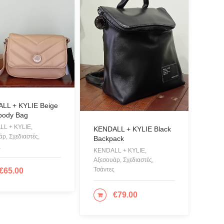
LL + KYLIE Beige
body Bag
L + KYLIE,
KENDALL + KYLIE Black
ρ, Σχεδιαστές,
Backpack
ς
KENDALL + KYLIE,
Αξεσουάρ, Σχεδιαστές,
€
65.00
Τσάντες
ΟΣΘΉΚΗ ΣΤΟ ΚΑΛΆΘΙ
€
79.00
ΠΡΟΣΘΉΚΗ ΣΤΟ ΚΑΛΆΘΙ