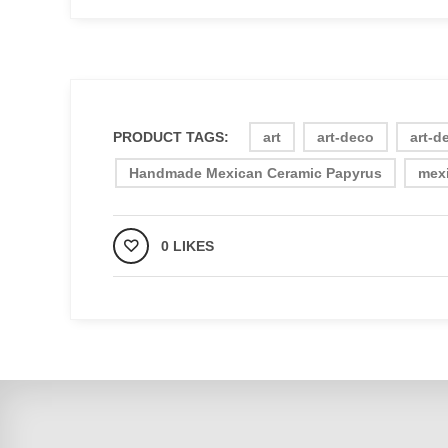
PRODUCT TAGS:
art
art-deco
art-d
Handmade Mexican Ceramic Papyrus
mex
0 LIKES