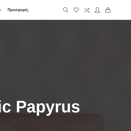
Προσφορές
c Papyrus