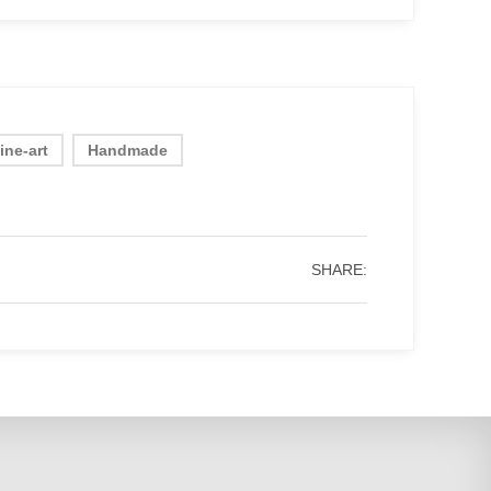
fine-art
Handmade
SHARE: