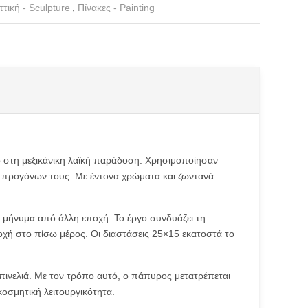
τική - Sculpture
,
Πίνακες - Painting
ό στη μεξικάνικη λαϊκή παράδοση. Χρησιμοποίησαν
ν προγόνων τους. Με έντονα χρώματα και ζωντανά
 μήνυμα από άλλη εποχή. Το έργο συνδυάζει τη
δοχή στο πίσω μέρος. Οι διαστάσεις 25×15 εκατοστά το
πινελιά. Με τον τρόπο αυτό, ο πάπυρος μετατρέπεται
ακοσμητική λειτουργικότητα.