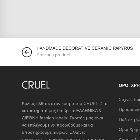
HANDMADE DECORATIVE CERAMIC PAPYRUS
Previous product
ΌΡΟΙ ΧΡΉ
Συχνές Ερ
Καλώς ήλθατε στον κόσμο τού CRUEL. Στα
Προσωπικά
καταστήματά μας θα βρείτε ΕΛΛΗΝΙΚΑ &
ΔΙΕΘΝΗ fashion labels. Σκοπός μας είναι
Πολιτική C
να επιλέγουμε να προωθούμε και να
Όροι Χρήσ
υποστηρίζουμε, κυρίως Έλληνες
σχεδιαστές, προκαλώντας στην πελάτισσά
Αποστολές