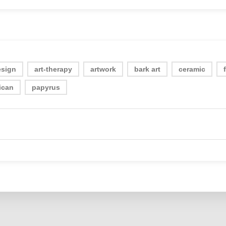
esign
art-therapy
artwork
bark art
ceramic
ican
papyrus