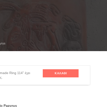
yrus
made Ring 114” έχει
ΚΑΛΆΘΙ
ς.
c Papyrus