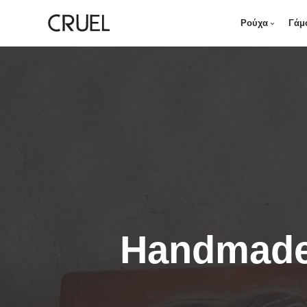
Ρούχα
Γάμ
Handmade