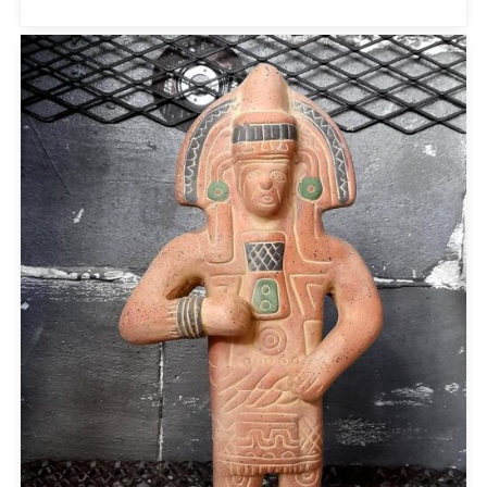
Swing
U.S. POLO ASSN
Uncategorized
Αγαλματίδια - Statuettes
Αξεσουάρ
Βαλίτσες
Βραχιόλια
Γάμος-Βάπτιση
Γιλέκο
Γλυπτική - Sculpture
Γραβάτα
Δακτυλίδια
Ζακέτες
Ζώνες