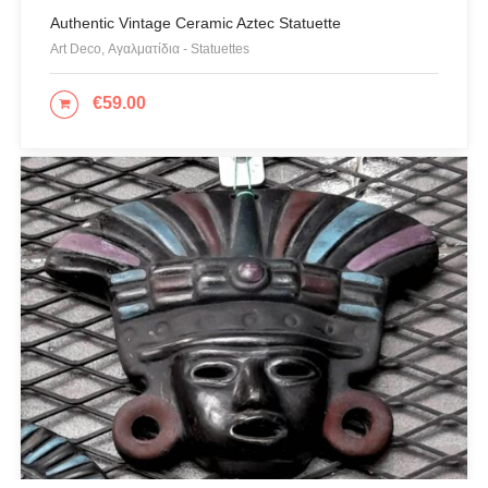
Authentic Vintage Ceramic Aztec Statuette
Art Deco, Αγαλματίδια - Statuettes
€
59.00
ΠΡΟΣΘΉΚΗ ΣΤΟ ΚΑΛΆΘΙ