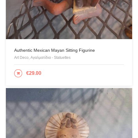
Authentic Mexican Mayan Sitting Figurine
Art Deco, Αγαλματίδια - Statuettes
€
29.00
ΠΡΟΣΘΉΚΗ ΣΤΟ ΚΑΛΆΘΙ