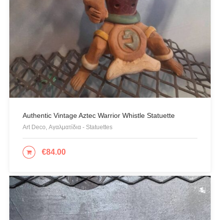
Authentic Vintage Aztec Warrior Whistle Statuette
Art Deco, Αγαλματίδια - Statuettes
€
84.00
ΠΡΟΣΘΉΚΗ ΣΤΟ ΚΑΛΆΘΙ