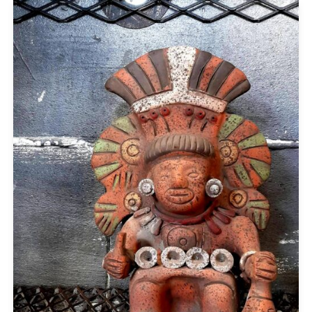
PRODUCT CATEGORIES
Actitude Twinset
ANTIDOTE KNITWEAR
ARGALIOS
Art Deco
BUFFALO
C-THROU
CABAIA
CANADIAN CLASSICS
CHIARA FERRAGNI
COLORS OF CALIFORNIA
Cotazur Swimwear
CRUEL