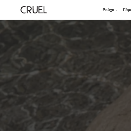
Ρούχα
Γάμ