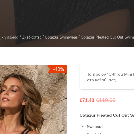
ική σελίδα
Σχεδιαστές
Cotazur Swimwear
Cotazur Pleated Cut Out Swim
-40%
Το προϊόν “C-throu Mini 
στο καλάθι σας.
€
119.00
€
71.40
Cotazur Pleated Cut Out S
Swimsuit