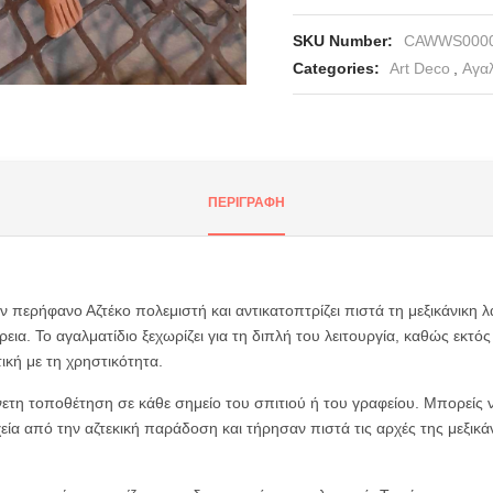
SKU Number:
CAWWS000
Categories:
Art Deco
,
Αγαλ
nter or Search Button
ΠΕΡΙΓΡΑΦΉ
αν περήφανο Αζτέκο πολεμιστή και αντικατοπτρίζει πιστά τη μεξικάνικη λ
 Το αγαλματίδιο ξεχωρίζει για τη διπλή του λειτουργία, καθώς εκτός α
ική με τη χρηστικότητα.
νετη τοποθέτηση σε κάθε σημείο του σπιτιού ή του γραφείου. Μπορείς να
χεία από την αζτεκική παράδοση και τήρησαν πιστά τις αρχές της μεξικ