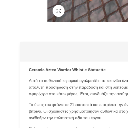
Fullscreen
Type anything to search, then press e
Ceramic Aztec Warrior Whistle Statuette
Αυτό το αυθεντικό κεραμικό αγαλματίδιο απεικονίζει έν
απόλυτη προσήλωση στην παράδοση και στη λεπτομέρεια.
σφυρίχτρα στο κάτω μέρος. Έτσι, συνδυάζει την αισθητ
Το ύψος του φτάνει τα 21 εκατοστά και επιτρέπει την ά
βιτρίνα. Οι σχεδιαστές χρησιμοποίησαν αυθεντικά στοι
ανέδειξαν την πολιτιστική αξία του έργου.