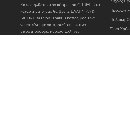
Συχνές Ερ
Καλώς ήλθατε στον κόσμο τού CRUEL. Στα
Προσωπικά
καταστήματά μας θα βρείτε ΕΛΛΗΝΙΚΑ &
ΔΙΕΘΝΗ fashion labels. Σκοπός μας είναι
Πολιτική C
να επιλέγουμε να προωθούμε και να
Όροι Χρήσ
υποστηρίζουμε, κυρίως Έλληνες
σχεδιαστές, προκαλώντας στην πελάτισσά
Αποστολές
μας ένα συναίσθημα απόλυτης ευτυχίας και
Διαστασιο
προσμονής να φορέσει ένα ρούχο άκρως
θηλυκό και φιλικό προς το σώμα της.
ΑΣΦΑΛΕΙ