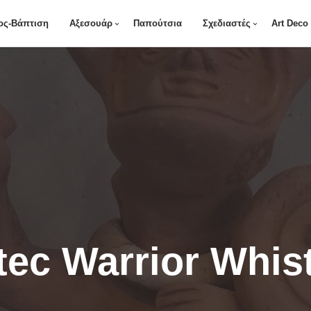
ος-Βάπτιση
Αξεσουάρ
Παπούτσια
Σχεδιαστές
Art Deco
ec Warrior Whist