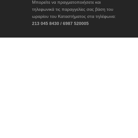
Μπορείτε να πραγματοποιήσετε και
τηλεφωνικά τις παραγγελίες σας βάση του
ωραρίου του Καταστήματος στα τηλέφωνα:
213 045 8430 / 6987 520005
ΚΑΤΆΣΤΗΜΑ 2
Δελφών, Αράχωβα
22670 31045 / 6987 520005
contact@cruelboutique.gr
Ωράριο Καταστήματος:
Δευτέρα – Κυριακή: 10:30 – 22:30