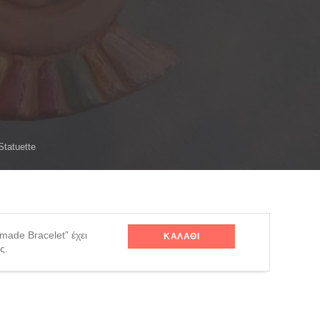
Statuette
ade Bracelet” έχει
ΚΑΛΆΘΙ
ς.