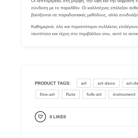
Οι λεπτομέρειες στη μορφή, την υφή και την έκφραση τ
σύνδεση με το παρελθόν. Οι καλλιτέχνες επέλεξαν ανθε
βασίζονται σε παραδοσιακές μεθόδους, αλλά συνδυάζον
Καθημερινά, όλο και περισσότεροι συλλέκτες επιλέγου
ταυτότητα και τέχνη στο περιβάλλον σου, αυτό το αντικε
PRODUCT TAGS:
art
art-deco
art-d
fine-art
flute
folk-art
instrument
0 LIKES