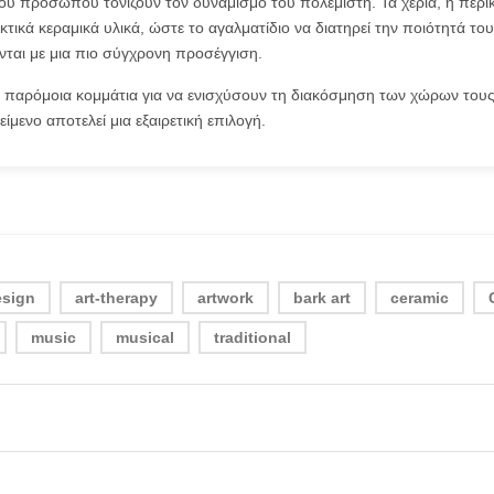
ου προσώπου τονίζουν τον δυναμισμό του πολεμιστή. Τα χέρια, η περικ
κτικά κεραμικά υλικά, ώστε το αγαλματίδιο να διατηρεί την ποιότητά το
ται με μια πιο σύγχρονη προσέγγιση.
ν παρόμοια κομμάτια για να ενισχύσουν τη διακόσμηση των χώρων τους.
ίμενο αποτελεί μια εξαιρετική επιλογή.
esign
art-therapy
artwork
bark art
ceramic
music
musical
traditional