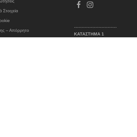
ωτήσεις
 Στοιχεία
ookie
----------------------------
ης – Απόρρητο
ΚΑΤΑΣΤΗΜΑ 1
 – Πληρωμές – Επιστροφές
Θωμά Οικονόμου 3, Νέο Ψυχικό
λόγιο
213 045 8430 / 6987 520005
contact@cruelboutique.gr
Σ ΣΥΝΑΛΛΑΓΕΣ
Ωράριο Καταστήματος
Δευτέρα 10:30 - 18:00
Τρίτη 10:30 - 21:00
Τετάρτη 10:30 - 18:00
Πέμπτη 10:30 - 21:00
Παρασκευή 10:30 - 21:00
Σάββατο 10:30 - 15:00