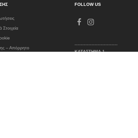
ΣΗΣ
FOLLOW US
ωτήσεις
 Στοιχεία
ookie
----------------------------
ης – Απόρρητο
ΚΑΤΑΣΤΗΜΑ 1
 – Πληρωμές – Επιστροφές
Θωμά Οικονόμου 3, Νέο Ψυχικό
λόγιο
213 045 8430 / 6987 520005
contact@cruelboutique.gr
Σ ΣΥΝΑΛΛΑΓΕΣ
Ωράριο Καταστήματος
Δευτέρα 10:30 - 18:00
Τρίτη 10:30 - 21:00
Τετάρτη 10:30 - 18:00
Πέμπτη 10:30 - 21:00
Παρασκευή 10:30 - 21:00
Σάββατο 10:30 - 15:00