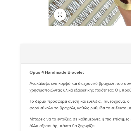
Fullscreen
Type anything to search, then press e
Opus 4 Handmade Bracelet
Ανακάλυψε ένα κομψό και διαχρονικό βραχιόλι που συν
χρησιμοποιώντας υλικά εξαιρετικής ποιότητας Ο μπρού
Το δέρμα προσφέρει άνεση και ευελιξία. Ταυτόχρονα, ο 
φορά εύκολα το βραχιόλι, καθώς ρυθμίζει το ευέλικτο μ
Μπορείς να το εντάξεις σε καθημερινές ή πιο επίσημες ε
άλλα αξεσουάρ, πάντα θα ξεχωρίζει.