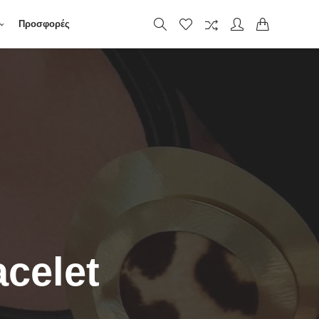
Προσφορές
celet