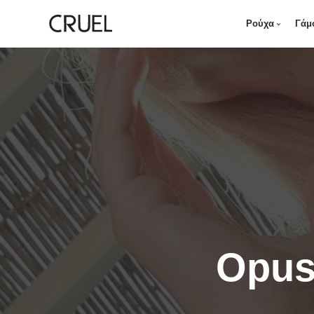
Ρούχα
Γάμ
Opus