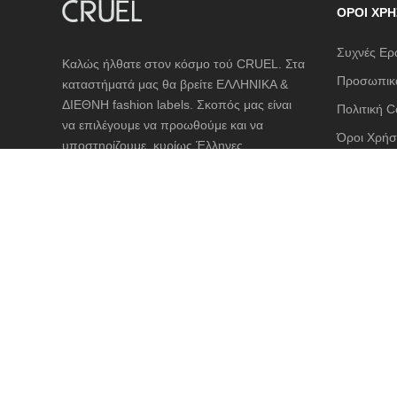
ΌΡΟΙ ΧΡΉ
Συχνές Ερ
Καλώς ήλθατε στον κόσμο τού CRUEL. Στα
Προσωπικά
καταστήματά μας θα βρείτε ΕΛΛΗΝΙΚΑ &
ΔΙΕΘΝΗ fashion labels. Σκοπός μας είναι
Πολιτική C
να επιλέγουμε να προωθούμε και να
Όροι Χρήσ
υποστηρίζουμε, κυρίως Έλληνες
σχεδιαστές, προκαλώντας στην πελάτισσά
Αποστολές
μας ένα συναίσθημα απόλυτης ευτυχίας και
Διαστασιο
προσμονής να φορέσει ένα ρούχο άκρως
θηλυκό και φιλικό προς το σώμα της.
ΑΣΦΑΛΕΙ