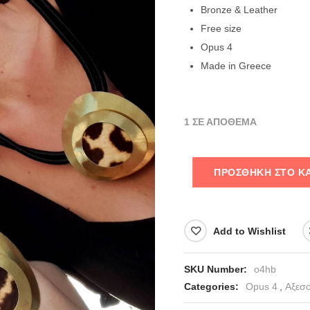
Bronze & Leather
Free size
Opus 4
Made in Greece
1 ΣΕ ΑΠΌΘΕΜΑ
ΠΡΟΣΘΉΚΗ ΣΤΟ Κ
Add to Wishlist
SKU Number:
o4hb
Categories:
Opus 4
,
Αξεσ