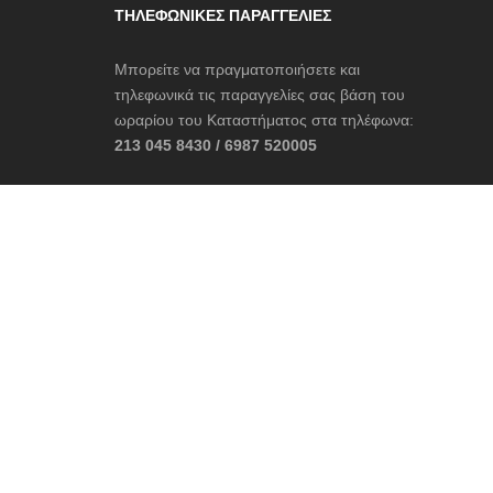
ΤΗΛΕΦΩΝΙΚΈΣ ΠΑΡΑΓΓΕΛΊΕΣ
Μπορείτε να πραγματοποιήσετε και
τηλεφωνικά τις παραγγελίες σας βάση του
ωραρίου του Καταστήματος στα τηλέφωνα:
213 045 8430 / 6987 520005
ΚΑΤΆΣΤΗΜΑ 2
Δελφών, Αράχωβα
22670 31045 / 6987 520005
contact@cruelboutique.gr
Ωράριο Καταστήματος:
Δευτέρα – Κυριακή: 10:30 – 22:30