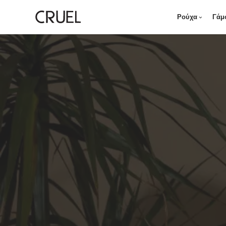
Ρούχα
Γάμ