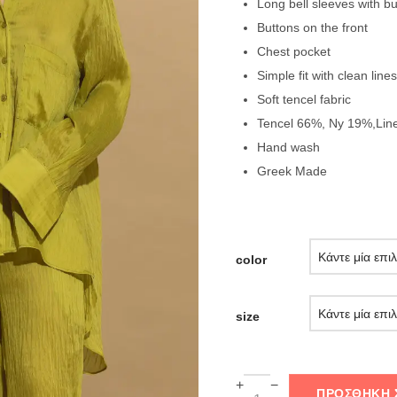
Long bell sleeves with bu
Buttons on the front
Chest pocket
Simple fit with clean lines
Soft tencel fabric
Tencel 66%, Ny 19%,Lin
Hand wash
Greek Made
color
size
+
−
ΠΡΟΣΘΉΚΗ 