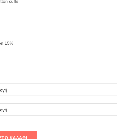
tton cuffs
en 15%
ΣΤΟ ΚΑΛΆΘΙ