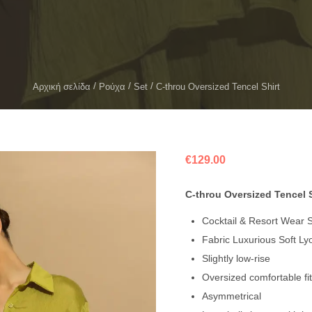
Αρχική σελίδα
Ρούχα
Set
C-throu Oversized Tencel Shirt
€
129.00
C-throu Oversized Tencel 
Cocktail & Resort Wear S
Fabric Luxurious Soft Lyo
Slightly low-rise
Oversized comfortable fit
Asymmetrical