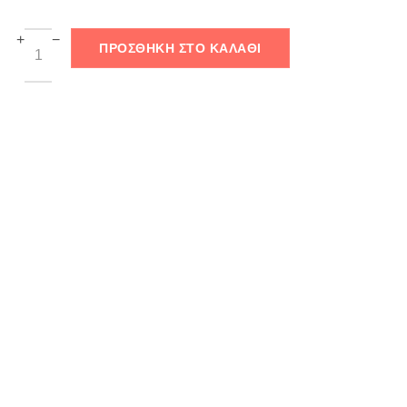
+
−
ΠΡΟΣΘΉΚΗ ΣΤΟ ΚΑΛΆΘΙ
Add to Wishlist
Compare Products
SKU Number:
766015
Categories:
OZAI N KU
,
Plus Size
,
Πουκάμισα
,
Ρούχα
,
Σχεδιαστές
ΠΕΡΙΓΡΑΦΉ
ΕΠΙΠΛΈΟΝ ΠΛΗΡΟΦΟΡΊΕΣ
Ozai N Ku Cotton Shirt