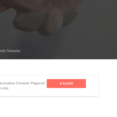
stle Statuette
corative Ceramic Papyrus”
ΚΑΛΆΘΙ
ι σας.