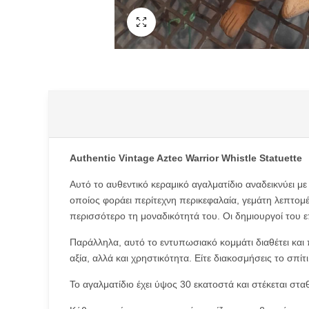
Fullscreen
Type anything to search, then press e
Authentic Vintage Aztec Warrior Whistle Statuette
Αυτό το αυθεντικό κεραμικό αγαλματίδιο αναδεικνύει με
οποίος φοράει περίτεχνη περικεφαλαία, γεμάτη λεπτομέ
περισσότερο τη μοναδικότητά του. Οι δημιουργοί του 
Παράλληλα, αυτό το εντυπωσιακό κομμάτι διαθέτει και π
αξία, αλλά και χρηστικότητα. Είτε διακοσμήσεις το σπ
Το αγαλματίδιο έχει ύψος 30 εκατοστά και στέκεται στα