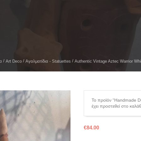
α
Art Deco
Αγαλματίδια - Statuettes
Authentic Vintage Aztec Warrior Whi
Το προϊόν “Handmade De
έχει προστεθεί στο καλάθ
€
84.00