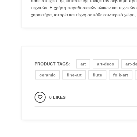
Κάθε στοιχείο της κατασκευής τονίζει τον σεβασμό προ
τεχνιτών. Η χρήση παραδοσιακών υλικών και τεχνικών ε
χαρακτήρα, ιστορία και τέχνη σε κάθε εσωτερικό χώρο,
PRODUCT TAGS:
art
art-deco
art-d
ceramic
fine-art
flute
folk-art
0 LIKES