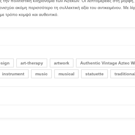
ς την πολιτιστική κληρονομιά των Αζτέκων. Οι λεπτομέρειες στη μορφή,
νισχύει ακόμη περισσότερο τη συλλεκτική αξία του αντικειμένου. Με λίγ
 με τρόπο κομψό και αυθεντικό.
esign
art-therapy
artwork
Authentic Vintage Aztec Wa
instrument
music
musical
statuette
traditiona