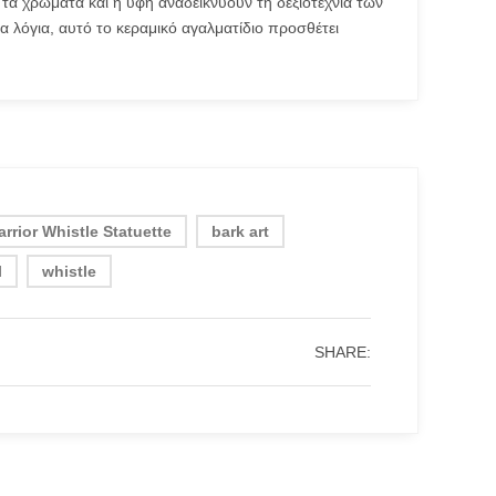
 τα χρώματα και η υφή αναδεικνύουν τη δεξιοτεχνία των
α λόγια, αυτό το κεραμικό αγαλματίδιο προσθέτει
rrior Whistle Statuette
bark art
l
whistle
SHARE: