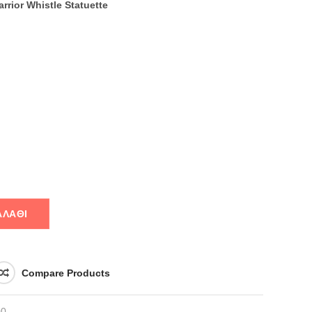
rrior Whistle Statuette
ΑΛΆΘΙ
Compare Products
0