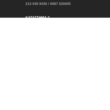
213 045 8430 / 6987 520005
ΚΑΤΆΣΤΗΜΑ 2
Δελφών, Αράχωβα
22670 31045 / 6987 520005
contact@cruelboutique.gr
Ωράριο Καταστήματος:
Δευτέρα – Κυριακή: 10:30 – 22:30