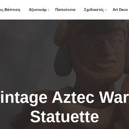
ος-Βάπτιση
Αξεσουάρ
Παπούτσια
Σχεδιαστές
Art Deco
intage Aztec War
Statuette