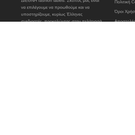
ΔΙΕΘΝΗ fashion labels. Σκοπός μας είναι
Πολιτική C
να επιλέγουμε να προωθούμε και να
Όροι Χρήσ
υποστηρίζουμε, κυρίως Έλληνες
σχεδιαστές, προκαλώντας στην πελάτισσά
Αποστολές
μας ένα συναίσθημα απόλυτης ευτυχίας και
Διαστασιο
προσμονής να φορέσει ένα ρούχο άκρως
θηλυκό και φιλικό προς το σώμα της.
ΑΣΦΑΛΕΙ
© 2019-2020 Technical Support by
Digilink
. All rights reserv