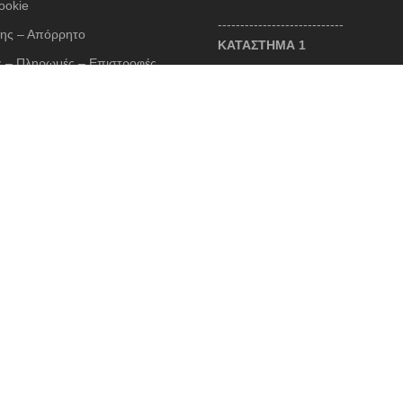
ookie
----------------------------
ης – Απόρρητο
ΚΑΤΑΣΤΗΜΑ 1
 – Πληρωμές – Επιστροφές
Θωμά Οικονόμου 3, Νέο Ψυχικό
λόγιο
213 045 8430 / 6987 520005
contact@cruelboutique.gr
Σ ΣΥΝΑΛΛΑΓΕΣ
Ωράριο Καταστήματος
Δευτέρα 10:30 - 18:00
Τρίτη 10:30 - 21:00
Τετάρτη 10:30 - 18:00
Πέμπτη 10:30 - 21:00
Παρασκευή 10:30 - 21:00
Σάββατο 10:30 - 15:00
ed