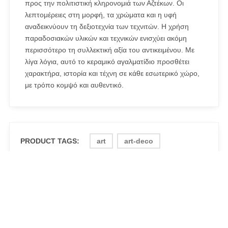
προς την πολιτιστική κληρονομιά των Αζτέκων. Οι
λεπτομέρειες στη μορφή, τα χρώματα και η υφή
αναδεικνύουν τη δεξιοτεχνία των τεχνιτών. Η χρήση
παραδοσιακών υλικών και τεχνικών ενισχύει ακόμη
περισσότερο τη συλλεκτική αξία του αντικειμένου. Με
λίγα λόγια, αυτό το κεραμικό αγαλματίδιο προσθέτει
χαρακτήρα, ιστορία και τέχνη σε κάθε εσωτερικό χώρο,
με τρόπο κομψό και αυθεντικό.
PRODUCT TAGS:
art
art-deco
art-design
art-therapy
artwork
Authentic Vintage Aztec Warrior Whistle
Statuette
bark art
ceramic
fine-art
flute
folk-art
instrument
music
musical