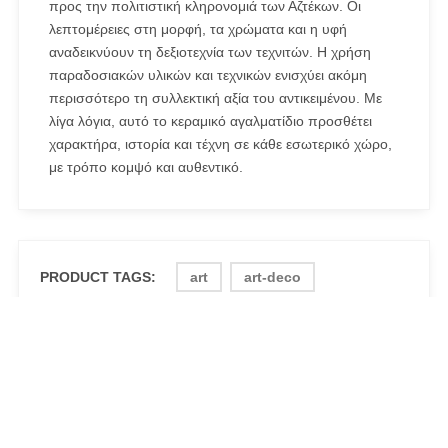
προς την πολιτιστική κληρονομιά των Αζτέκων. Οι
λεπτομέρειες στη μορφή, τα χρώματα και η υφή
αναδεικνύουν τη δεξιοτεχνία των τεχνιτών. Η χρήση
παραδοσιακών υλικών και τεχνικών ενισχύει ακόμη
περισσότερο τη συλλεκτική αξία του αντικειμένου. Με
λίγα λόγια, αυτό το κεραμικό αγαλματίδιο προσθέτει
χαρακτήρα, ιστορία και τέχνη σε κάθε εσωτερικό χώρο,
με τρόπο κομψό και αυθεντικό.
PRODUCT TAGS:
art
art-deco
art-design
art-therapy
artwork
Authentic Vintage Aztec Warrior Whistle
Statuette
bark art
ceramic
fine-art
flute
folk-art
instrument
music
musical