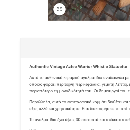
Fullscreen
Type anything to search, then press e
Authentic Vintage Aztec Warrior Whistle Statuette
Αυτό το αυθεντικό κεραμικό αγαλματίδιο αναδεικνύει με
οποίος φοράει περίτεχνη περικεφαλαία, γεμάτη λεπτομέ
περισσότερο τη μοναδικότητά του. Οι δημιουργοί του 
Παράλληλα, αυτό το εντυπωσιακό κομμάτι διαθέτει και π
αξία, αλλά και χρηστικότητα. Είτε διακοσμήσεις το σπ
Το αγαλματίδιο έχει ύψος 30 εκατοστά και στέκεται στα