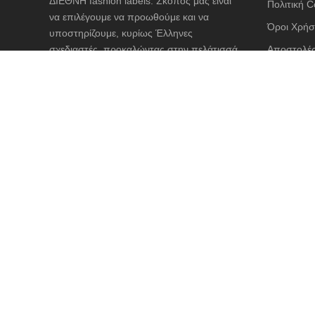
ΔΙΕΘΝΗ fashion labels. Σκοπός μας είναι
Πολιτική C
να επιλέγουμε να προωθούμε και να
Όροι Χρήσ
υποστηρίζουμε, κυρίως Έλληνες
σχεδιαστές, προκαλώντας στην πελάτισσά
Αποστολές
μας ένα συναίσθημα απόλυτης ευτυχίας και
Διαστασιο
προσμονής να φορέσει ένα ρούχο άκρως
θηλυκό και φιλικό προς το σώμα της.
ΑΣΦΑΛΕΙ
© 2019-2020 Technical Support by
Digilink
. All rights reserv