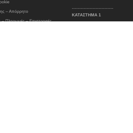
ookie
----------------------------
ης – Απόρρητο
ΚΑΤΑΣΤΗΜΑ 1
 – Πληρωμές – Επιστροφές
Θωμά Οικονόμου 3, Νέο Ψυχικό
λόγιο
213 045 8430 / 6987 520005
contact@cruelboutique.gr
Σ ΣΥΝΑΛΛΑΓΕΣ
Ωράριο Καταστήματος
Δευτέρα 10:30 - 18:00
Τρίτη 10:30 - 21:00
Τετάρτη 10:30 - 18:00
Πέμπτη 10:30 - 21:00
Παρασκευή 10:30 - 21:00
Σάββατο 10:30 - 15:00
ed