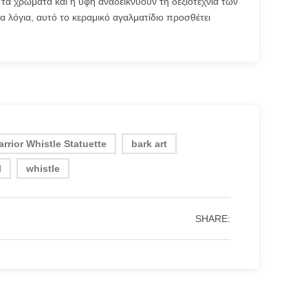
 τα χρώματα και η υφή αναδεικνύουν τη δεξιοτεχνία των
α λόγια, αυτό το κεραμικό αγαλματίδιο προσθέτει
rrior Whistle Statuette
bark art
l
whistle
SHARE: