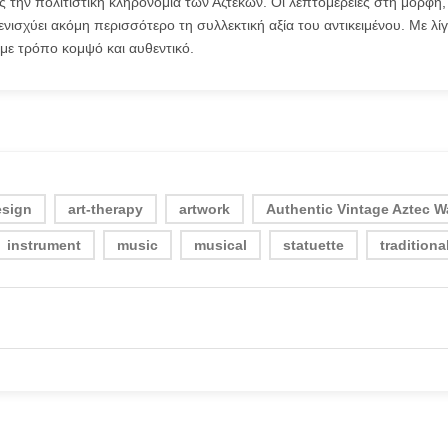
ς την πολιτιστική κληρονομιά των Αζτέκων. Οι λεπτομέρειες στη μορφή,
νισχύει ακόμη περισσότερο τη συλλεκτική αξία του αντικειμένου. Με λίγ
 με τρόπο κομψό και αυθεντικό.
esign
art-therapy
artwork
Authentic Vintage Aztec Wa
instrument
music
musical
statuette
traditiona