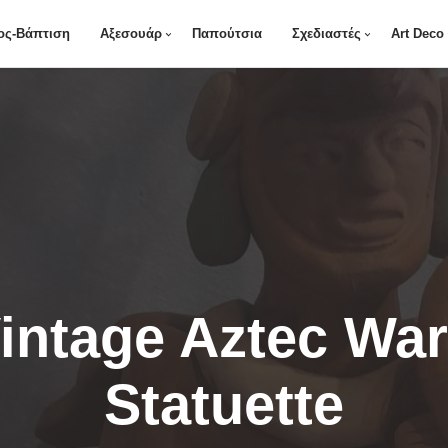
ος-Βάπτιση
Αξεσουάρ
Παπούτσια
Σχεδιαστές
Art Deco
intage Aztec War
Statuette