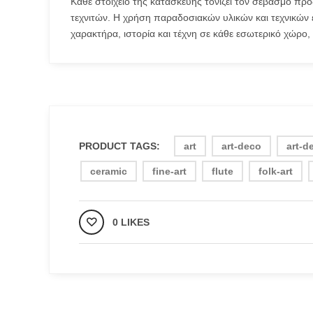
Κάθε στοιχείο της κατασκευής τονίζει τον σεβασμό προ
τεχνιτών. Η χρήση παραδοσιακών υλικών και τεχνικών ε
χαρακτήρα, ιστορία και τέχνη σε κάθε εσωτερικό χώρο,
PRODUCT TAGS:
art
art-deco
art-d
ceramic
fine-art
flute
folk-art
0 LIKES