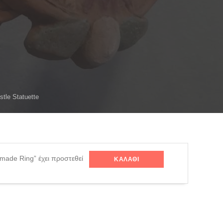
stle Statuette
made Ring” έχει προστεθεί
ΚΑΛΆΘΙ