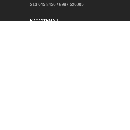
213 045 8430 / 6987 520005
ΚΑΤΆΣΤΗΜΑ 2
Δελφών, Αράχωβα
22670 31045 / 6987 520005
contact@cruelboutique.gr
Ωράριο Καταστήματος:
Δευτέρα – Κυριακή: 10:30 – 22:30