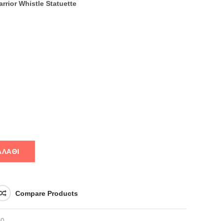
rrior Whistle Statuette
ΑΛΆΘΙ
Compare Products
0