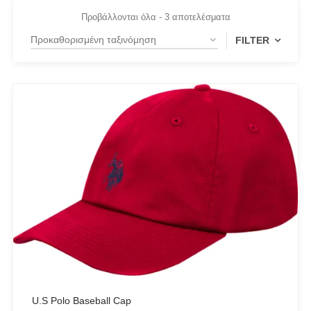
Προβάλλονται όλα - 3 αποτελέσματα
FILTER
PRODUCT CATEGORIES
Actitude Twinset
ANTIDOTE KNITWEAR
ARGALIOS
Art Deco
BUFFALO
C-THROU
CABAIA
CANADIAN CLASSICS
U.S Polo Baseball Cap
CHIARA FERRAGNI