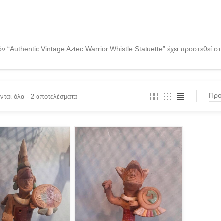
ν “Authentic Vintage Aztec Warrior Whistle Statuette” έχει προστεθεί σ
νται όλα - 2 αποτελέσματα
T CATEGORIES
Twinset
TE KNITWEAR
OS