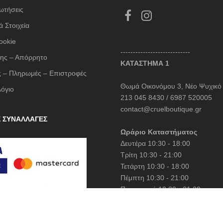
ωτήσεις
AGERFELD
 Στοιχεία
 + KYLIE
ookie
ER DU SAC
----------------------------
ης – Απόρρητο
ΚΑΤΑΣΤΗΜΑ 1
ONDER FEELING
 – Πληρωμές – Επιστροφές
MILANO
Θωμά Οικονόμου 3, Νέο Ψυχικό
λόγιο
213 045 8430 / 6987 520005
contact@cruelboutique.gr
i
Σ ΣΥΝΑΛΛΑΓΕΣ
ASHION LAB
Ωράριο Καταστήματος
Δευτέρα 10:30 - 18:00
Τρίτη 10:30 - 21:00
E WITHOUT
Τετάρτη 10:30 - 18:00
Πέμπτη 10:30 - 21:00
Παρασκευή 10:30 - 21:00
KU
Σάββατο 10:30 - 15:00