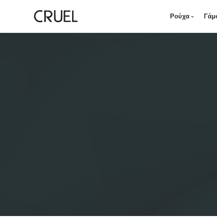
Ρούχα
Γάμ