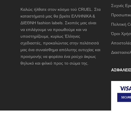
JUPE
Συχνές Ερ
Καλώς ήλθατε στον κόσμο τού CRUEL. Στα
KARL L
Προσωπικά
καταστήματά μας θα βρείτε ΕΛΛΗΝΙΚΑ &
KENDALL
ΔΙΕΘΝΗ fashion labels. Σκοπός μας είναι
Πολιτική C
L'ATELI
να επιλέγουμε να προωθούμε και να
Όροι Χρήσ
υποστηρίζουμε, κυρίως Έλληνες
LESS S
σχεδιαστές, προκαλώντας στην πελάτισσά
Αποστολές
LIU JO 
μας ένα συναίσθημα απόλυτης ευτυχίας και
Διαστασιο
προσμονής να φορέσει ένα ρούχο άκρως
LUMINA
θηλυκό και φιλικό προς το σώμα της.
Mille Luc
ΑΣΦΑΛΕΙ
NAIBA F
NOAH
NOWHER
Opus 4
OZAI N 
Pargiana