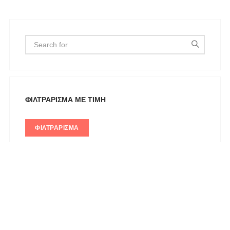
Αξεσουάρ
Βαλίτσες
Βραχιόλια
Γάμος-Βάπτιση
Γιλέκο
Γλυπτική - Sculpture
ΦΙΛΤΡΆΡΙΣΜΑ ΜΕ ΤΙΜΉ
Γραβάτα
ΦΙΛΤΡΆΡΙΣΜΑ
Δακτυλίδια
Ζακέτες
Ζώνες
Καπέλα & Σκουφιά
ΑΝΑΖΉΤΗΣΗ ΜΕ ΚΑΤΗΓΟΡΊΑ
Κιμονό
Κολιέ
Κοσμήματα