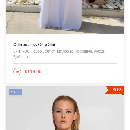
Black
(5)
Brown
(2)
Ecru
(1)
Lime
(1)
C-throu Joss Crop Shirt
C-THROU, Γάμος-Βάπτιση, Μπλούζες, Πουκάμισα, Ρούχα,
Mint
(1)
Σχεδιαστές
Orange
(1)
€
119.00
ΕΠΙΛΟΓΉ
White
(4)
Yellow
(1)
-30%
SALE
PRODUCT CATEGORIES
Actitude Twinset