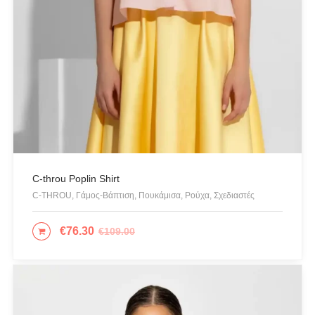
Κοσμήματα
Μαγιό & Παρεό
Μπλούζες
Ολόσωμες Φόρμες
Παντελόνια
Πανωφόρια
Παπούτσια
Πετσέτες Θαλάσσης
C-throu Poplin Shirt
Πίνακες - Painting
C-THROU, Γάμος-Βάπτιση, Πουκάμισα, Ρούχα, Σχεδιαστές
Πλεκτά
€
76.30
€
109.00
ΕΠΙΛΟΓΉ
Πορτοφόλια
Πουκάμισα
Προσφορές
Ρούχα