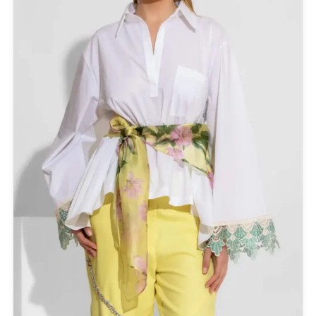
ANTIDOTE KNITWEAR
ARGALIOS
Art Deco
BUFFALO
C-THROU
CABAIA
CANADIAN CLASSICS
CHIARA FERRAGNI
COLORS OF CALIFORNIA
Cotazur Swimwear
CRUEL
Cruel Accessories
DESIGUAL
Eros & Psyche