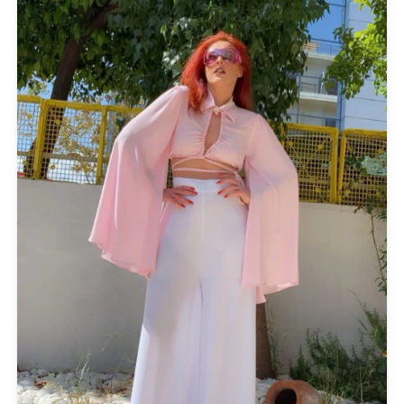
2Extra Large
(1)
36
(1)
38
(1)
Extra Large
(3)
Extra Small
(1)
Large
(5)
Medium
(15)
one size
(5)
Small
(12)
FILTER BY