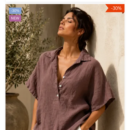
-30%
-30%
NEW