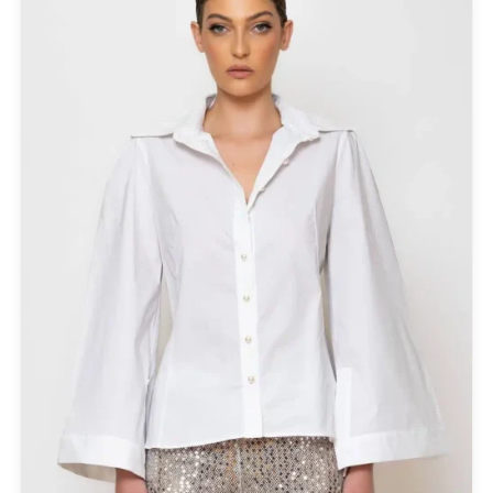
Σκουλαρίκια
Σορτς
Σχεδιαστές
Τουνίκ
Τσάντες
Φορέματα
Φούστες
Ψιλό πλεκτό