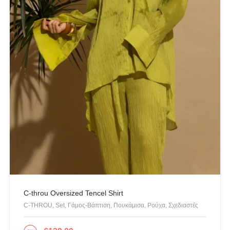
Opus 4
OZAI N KU
Pargiana
PASHBAG
Philippe Lang
Plus Size
QUEEN OF HARNS
REEBOK
See the Sea
Set
SUPERDRY
Swing
C-throu Oversized Tencel Shirt
U.S. POLO ASSN
C-THROU, Set, Γάμος-Βάπτιση, Πουκάμισα, Ρούχα, Σχεδιαστές
Uncategorized