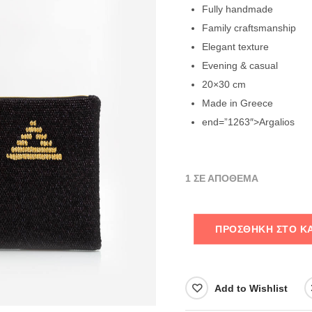
Fully handmade
Family craftsmanship
Elegant texture
Evening & casual
20×30 cm
Made in Greece
end=”1263″>Argalios
1 ΣΕ ΑΠΌΘΕΜΑ
ΠΡΟΣΘΉΚΗ ΣΤΟ Κ
Add to Wishlist