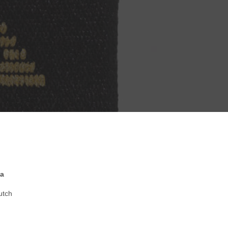
na
utch