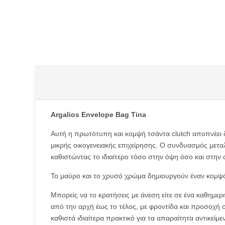
Type anything to search, then press e
Argalios Envelope Bag Tina
Αυτή η πρωτότυπη και κομψή τσάντα clutch αποπνέει δι
μικρής οικογενειακής επιχείρησης. Ο συνδυασμός μετα
καθιστώντας το ιδιαίτερο τόσο στην όψη όσο και στην 
Το μαύρο και το χρυσό χρώμα δημιουργούν έναν κομψό
Μπορείς να το κρατήσεις με άνεση είτε σε ένα καθημερι
από την αρχή έως το τέλος, με φροντίδα και προσοχή σ
καθιστά ιδιαίτερα πρακτικό για τα απαραίτητα αντικείμε