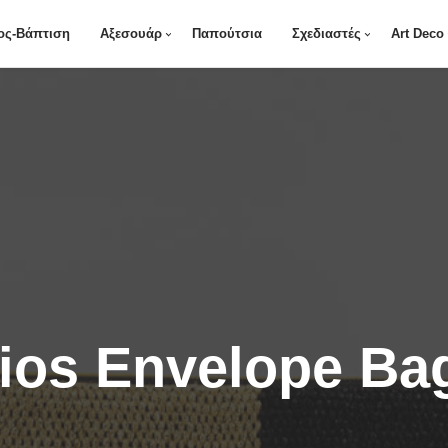
ος-Βάπτιση
Αξεσουάρ
Παπούτσια
Σχεδιαστές
Art Deco
ios Envelope Ba