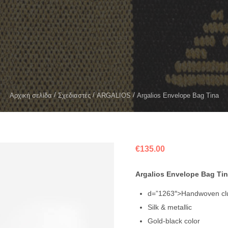
Αρχική σελίδα
Σχεδιαστές
ARGALIOS
Argalios Envelope Bag Tina
€
135.00
Argalios Envelope Bag Ti
d=”1263″>Handwoven cl
Silk & metallic
Gold-black color