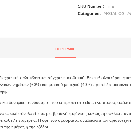
SKU Number:
tina
Categories:
ARGALIOS
,
Α
nter or Search Button
ΠΕΡΙΓΡΑΦΉ
αχρονική πολυτέλεια και σύγχρονη αισθητική. Είναι εξ ολοκλήρου φτια
λλικών νημάτων (60%) και φυτικού μεταξιού (40%) προσδίδει μια εκλε
αφή.
 και δυναμικό συνδυασμό, που επιτρέπει στο clutch να προσαρμόζεται
νό casual σύνολο είτε σε μια βραδινή εμφάνιση, καθώς προσθέτει πάντα 
ε κάθε λεπτομέρεια. Η υφή του υφάσματος αναδεικνύει τον αριστοτεχνι
να της ημέρας ή της εξόδου.