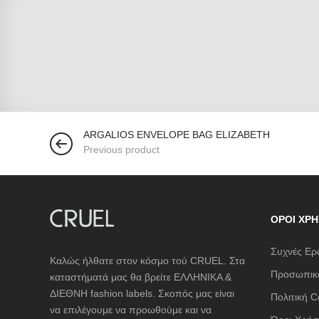
ARGALIOS ENVELOPE BAG ELIZABETH
Previous product
ΌΡΟΙ ΧΡΉ
Συχνές Ερ
Καλώς ήλθατε στον κόσμο τού CRUEL. Στα
Προσωπικά
καταστήματά μας θα βρείτε ΕΛΛΗΝΙΚΑ &
ΔΙΕΘΝΗ fashion labels. Σκοπός μας είναι
Πολιτική C
να επιλέγουμε να προωθούμε και να