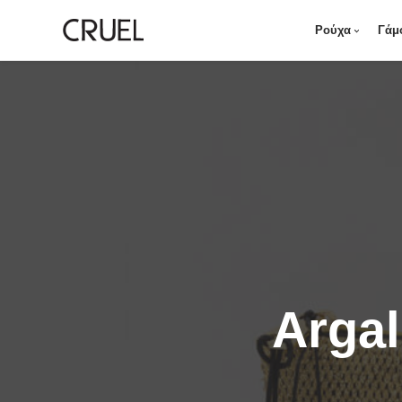
Ρούχα
Γάμ
Argal