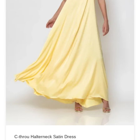
Yellow
(1)
PRODUCT CATEGORIES
Actitude Twinset
ANTIDOTE KNITWEAR
ARGALIOS
Art Deco
BUFFALO
C-THROU
CABAIA
CANADIAN CLASSICS
CHIARA FERRAGNI
COLORS OF CALIFORNIA
C-throu Halterneck Satin Dress