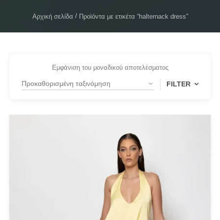
Αρχική σελίδα
Προϊόντα με ετικέτα “halternack dress”
Εμφάνιση του μοναδικού αποτελέσματος
FILTER
FILTER BY
Small
(1)
FILTER BY
White
(1)