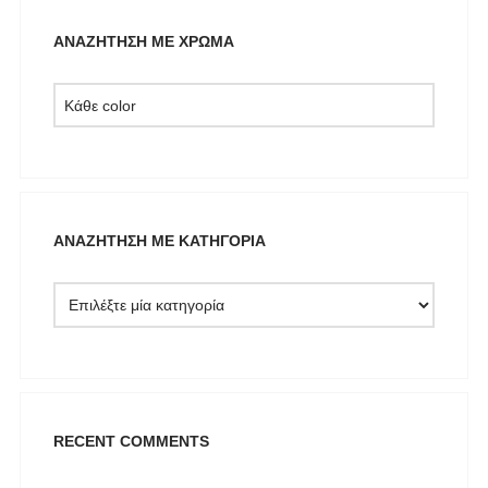
LUMINA
ΑΝΑΖΉΤΗΣΗ ΜΕ ΧΡΏΜΑ
Mille Luci
NAIBA FASHION LAB
NOAH
NOWHERE WITHOUT
Opus 4
OZAI N KU
ΑΝΑΖΉΤΗΣΗ ΜΕ ΚΑΤΗΓΟΡΊΑ
Pargiana
PASHBAG
Philippe Lang
Plus Size
QUEEN OF HARNS
REEBOK
RECENT COMMENTS
See the Sea