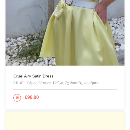
Yellow
(1)
Silky Silver
(1)
PRODUCT CATEGORIES
Actitude Twinset
ANTIDOTE KNITWEAR
Cruel Airy Satin Dress
ARGALIOS
CRUEL, Γάμος-Βάπτιση, Ρούχα, Σχεδιαστές, Φορέματα
Art Deco
BUFFALO
€
98.00
ΕΠΙΛΟΓΉ
C-THROU
CABAIA
CANADIAN CLASSICS