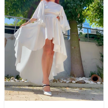
Πετσέτες Θαλάσσης
Πίνακες - Painting
Πλεκτά
Πορτοφόλια
Πουκάμισα
Προσφορές
Ρούχα
Σκουλαρίκια
Σορτς
Σχεδιαστές
Τουνίκ
Τσάντες
Φορέματα
Φούστες