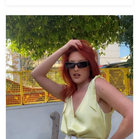
FILTER BY
Large
(1)
Medium
(1)
one size
(18)
Small
(1)
FILTER BY
Ciel
(1)
Green
(1)
White
(1)