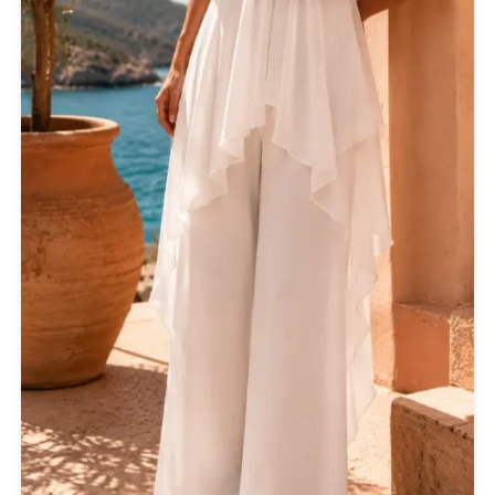
REEBOK
See the Sea
Set
SUPERDRY
Swing
U.S. POLO ASSN
Uncategorized
Αγαλματίδια - Statuettes
Αξεσουάρ
Βαλίτσες
Βραχιόλια
Γάμος-Βάπτιση
Γιλέκο
Γλυπτική - Sculpture