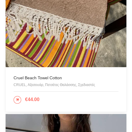
Cruel Beach Towel Cotton
CRUEL, Αξεσουάρ, Πετσέτες Θαλάσσης, Σχεδιαστές
€
44.00
ΠΡΟΣΘΉΚΗ ΣΤΟ ΚΑΛΆΘΙ