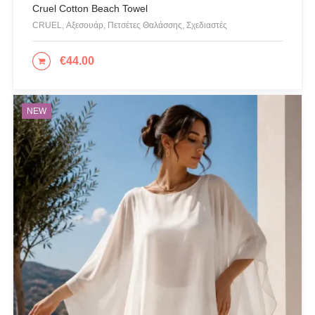
Cruel Cotton Beach Towel
CRUEL, Αξεσουάρ, Πετσέτες Θαλάσσης, Σχεδιαστές
€
44.00
ΕΠΙΛΟΓΉ
NEW