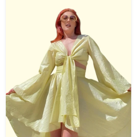
CHIARA FERRAGNI
COLORS OF CALIFORNIA
Cotazur Swimwear
CRUEL
Cruel Accessories
DESIGUAL
Eros & Psyche
Gioseppo
Glow
ICE PLAY BY ICEBERG
JUPE
KARL LAGERFELD
KENDALL + KYLIE
L'ATELIER DU SAC