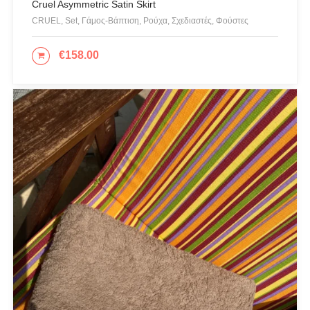
Cruel Asymmetric Satin Skirt
Ψιλό πλεκτό
CRUEL, Set, Γάμος-Βάπτιση, Ρούχα, Σχεδιαστές, Φούστες
€
158.00
ΕΠΙΛΟΓΉ