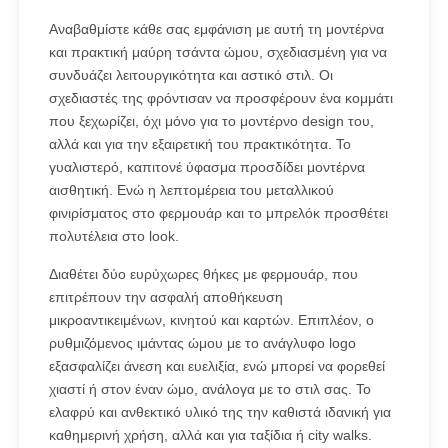
Αναβαθμίστε κάθε σας εμφάνιση με αυτή τη μοντέρνα
και πρακτική μαύρη τσάντα ώμου, σχεδιασμένη για να
συνδυάζει λειτουργικότητα και αστικό στιλ. Οι
σχεδιαστές της φρόντισαν να προσφέρουν ένα κομμάτι
που ξεχωρίζει, όχι μόνο για το μοντέρνο design του,
αλλά και για την εξαιρετική του πρακτικότητα. Το
γυαλιστερό, καπιτονέ ύφασμα προσδίδει μοντέρνα
αισθητική. Eνώ η λεπτομέρεια του μεταλλικού
φινιρίσματος στο φερμουάρ και το μπρελόκ προσθέτει
πολυτέλεια στο look.
Διαθέτει δύο ευρύχωρες θήκες με φερμουάρ, που
επιτρέπουν την ασφαλή αποθήκευση
μικροαντικειμένων, κινητού και καρτών. Επιπλέον, ο
ρυθμιζόμενος ιμάντας ώμου με το ανάγλυφο logo
εξασφαλίζει άνεση και ευελιξία, ενώ μπορεί να φορεθεί
χιαστί ή στον έναν ώμο, ανάλογα με το στιλ σας. Το
ελαφρύ και ανθεκτικό υλικό της την καθιστά ιδανική για
καθημερινή χρήση, αλλά και για ταξίδια ή city walks.