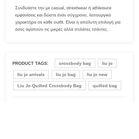
Συνδυάστε την με casual, streetwear ή athleisure
εμφανίσεις και δώστε έναν σύγχρονο, λειτουργικό
χαρακτήρα σε κάθε outfit. Είναι η απόλυτη επιλογή για
όσες αγαπούν τις μικρές αλλά στιλάτες τσάντες.
PRODUCT TAGS:
crossbody bag
liu jo
liu jo arrivals
liu jo bag
liu jo new
Liu Jo Quilted Crossbody Bag
quilted bag
SHARE:
0 LIKES