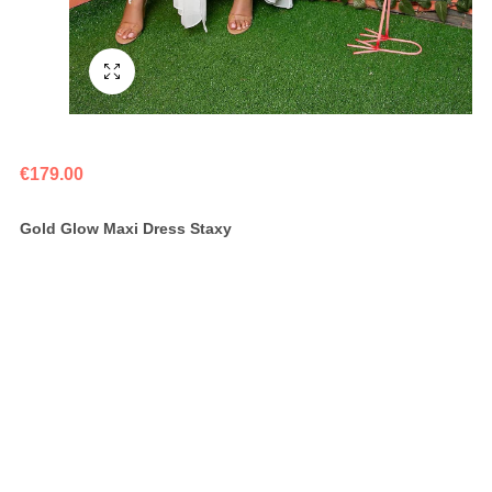
Fullscreen
€
179.00
Gold Glow Maxi Dress Staxy
Cocktail Dress
Chiffon Digital Print
Spaghetti Strap
Ruffle Deep “V” Neck and Back
Gold detail on Front
Split on the side
Lined
Maxi