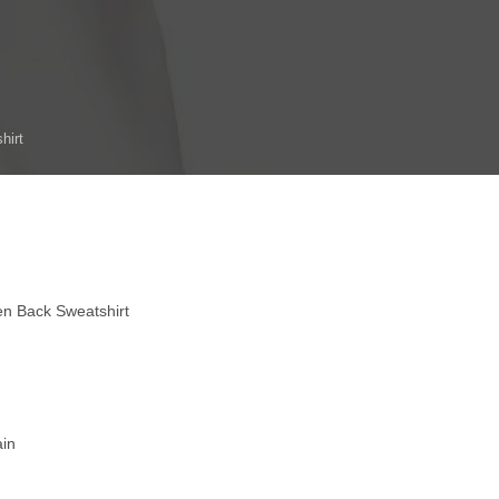
hirt
 Back Sweatshirt
ain