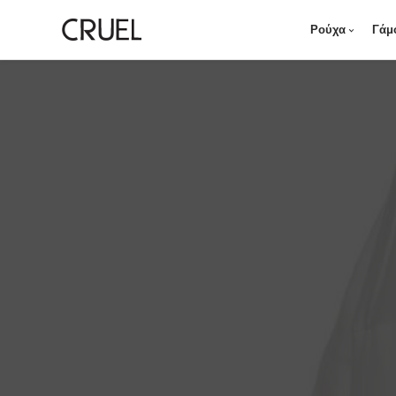
Ρούχα
Γάμ