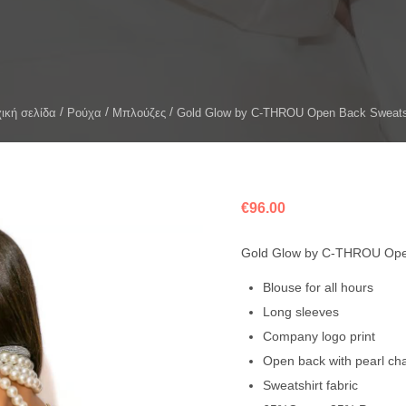
ική σελίδα
Ρούχα
Μπλούζες
Gold Glow by C-THROU Open Back Sweats
€
96.00
Gold Glow by C-THROU Open
Blouse for all hours
Long sleeves
Company logo print
Open back with pearl ch
Sweatshirt fabric