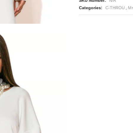
SKU Number:
N/A
Categories:
C-THROU
,
Μπ