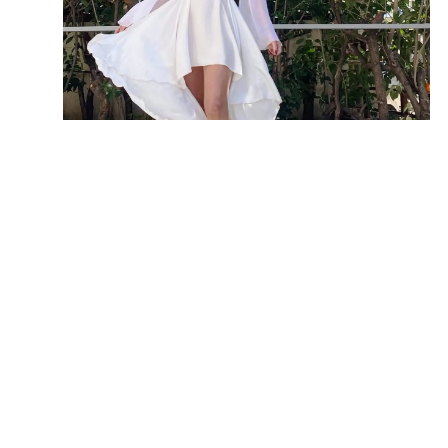
Fullscreen
€
238.00
Cruel Dress Asymmetric Bell Sleeves
Dress
Mini
Asymmetric