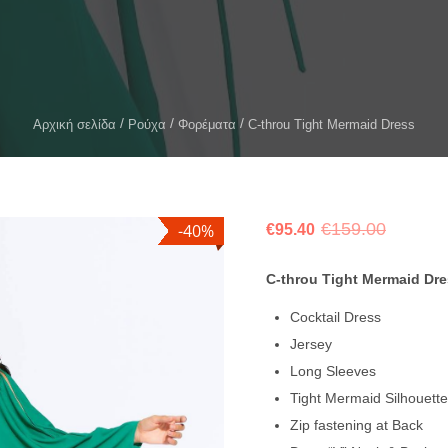
Αρχική σελίδα
Ρούχα
Φορέματα
C-throu Tight Mermaid Dress
€
159.00
-40%
€
95.40
C-throu Tight Mermaid Dr
Cocktail Dress
Jersey
Long Sleeves
Tight Mermaid Silhouette
Zip fastening at Back