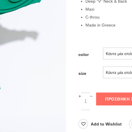
Deep “V” Neck & Back
Maxi
C-throu
Made in Greece
color
size
+
−
ΠΡΟΣΘΉΚΗ 
Add to Wishlist