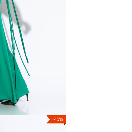
nter or Search Button
-40%