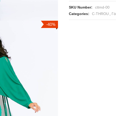
SKU Number:
cttmd-00
Categories:
C-THROU
,
Γά
-40%