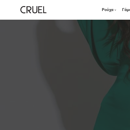
Ρούχα
Γάμ