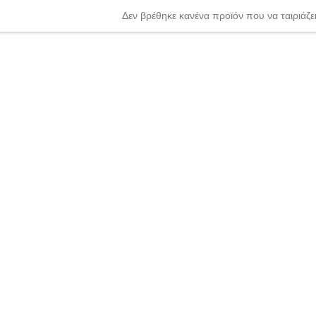
Δεν βρέθηκε κανένα προϊόν που να ταιριάζει
nter or Search Button