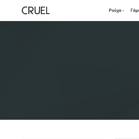
Ρούχα
Γάμ