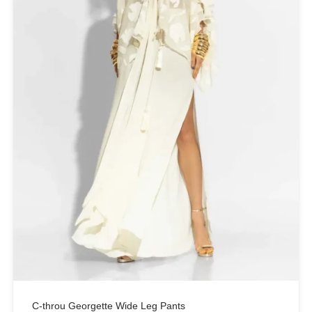
Small
(5)
FILTER BY
Black
(2)
Bronze
(1)
Ecru
(1)
White
(1)
Yellow
(1)
PRODUCT CATEGORIES
Actitude Twinset
C-throu Georgette Wide Leg Pants