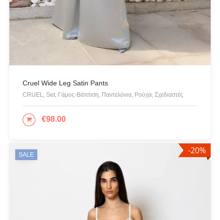
Αγαλματίδια - Statuettes
Αξεσουάρ
Βαλίτσες
Βραχιόλια
Γάμος-Βάπτιση
Cruel Wide Leg Satin Pants
Γιλέκο
CRUEL, Set, Γάμος-Βάπτιση, Παντελόνια, Ρούχα, Σχεδιαστές
Γλυπτική - Sculpture
Γραβάτα
€
98.00
ΕΠΙΛΟΓΉ
Δακτυλίδια
Ζακέτες
-20%
SALE
Ζώνες
Καπέλα & Σκουφιά
Κιμονό
Κολιέ