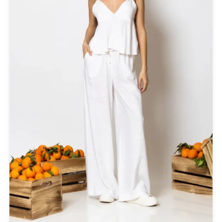
Κοσμήματα
Μαγιό & Παρεό
Μπλούζες
Ολόσωμες Φόρμες
Παντελόνια
Πανωφόρια
Παπούτσια
Πετσέτες Θαλάσσης
Πίνακες - Painting
Πλεκτά
Πορτοφόλια
Πουκάμισα
Προσφορές
Ρούχα