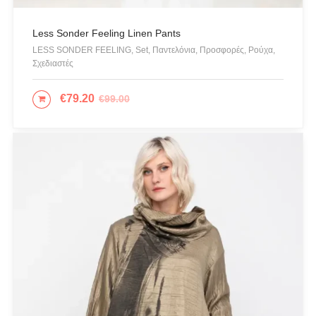
Σκουλαρίκια
Σορτς
Less Sonder Feeling Linen Pants
LESS SONDER FEELING, Set, Παντελόνια, Προσφορές, Ρούχα,
Σχεδιαστές
Σχεδιαστές
Τουνίκ
€
79.20
Τσάντες
€
99.00
ΕΠΙΛΟΓΉ
Φορέματα
Φούστες
Ψιλό πλεκτό