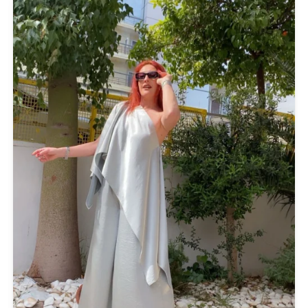
Opus 4
OZAI N KU
Pargiana
PASHBAG
Philippe Lang
Plus Size
QUEEN OF HARNS
REEBOK
See the Sea
Set
SUPERDRY
Swing
U.S. POLO ASSN
Uncategorized