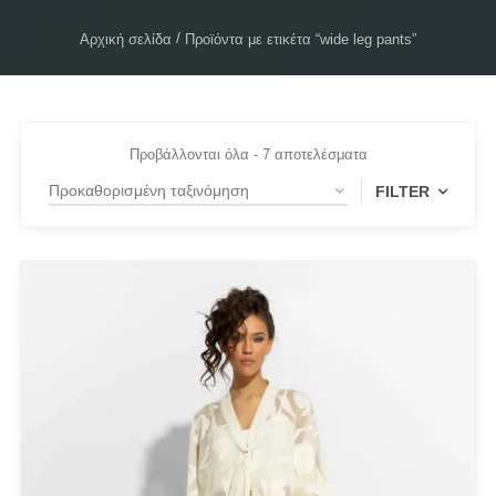
Αρχική σελίδα
Προϊόντα με ετικέτα “wide leg pants”
Προβάλλονται όλα - 7 αποτελέσματα
FILTER
FILTER BY
Extra Small
(1)
Large
(2)
Medium
(4)
one size
(1)