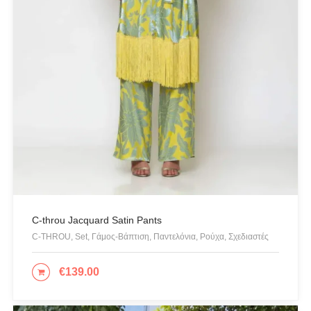
Gioseppo
Glow
ICE PLAY BY ICEBERG
JUPE
KARL LAGERFELD
KENDALL + KYLIE
L'ATELIER DU SAC
LESS SONDER FEELING
LIU JO MILANO
LUMINA
C-throu Jacquard Satin Pants
Mille Luci
C-THROU, Set, Γάμος-Βάπτιση, Παντελόνια, Ρούχα, Σχεδιαστές
NAIBA FASHION LAB
€
139.00
ΕΠΙΛΟΓΉ
NOAH
NOWHERE WITHOUT