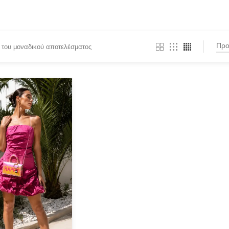
 του μοναδικού αποτελέσματος
BY
PRODUCT CATEGORIES
Actitude Twinset
(1)
ANTIDOTE KNITWEAR
ARGALIOS
Art Deco
BUFFALO
C-THROU
CABAIA
CANADIAN CLASSICS