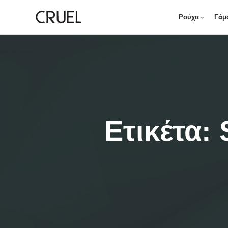
Ρούχα
Γάμ
Ετικέτα: