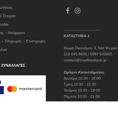
LESS SONDER FEELING
ωτήσεις
LIU JO MILANO
 Στοιχεία
LUMINA
ookie
----------------------------
Mille Luci
ης – Απόρρητο
ΚΑΤΑΣΤΗΜΑ 1
NAIBA FASHION LAB
 – Πληρωμές – Επιστροφές
Θωμά Οικονόμου 3, Νέο Ψυχικό
NOAH
λόγιο
213 045 8430 / 6987 520005
NOWHERE WITHOUT
contact@cruelboutique.gr
Σ ΣΥΝΑΛΛΑΓΕΣ
Opus 4
Ωράριο Καταστήματος
OZAI N KU
Δευτέρα 10:30 - 18:00
Pargiana
Τρίτη 10:30 - 21:00
Τετάρτη 10:30 - 18:00
PASHBAG
Πέμπτη 10:30 - 21:00
Philippe Lang
Παρασκευή 10:30 - 21:00
Plus Size
Σάββατο 10:30 - 15:00
QUEEN OF HARNS