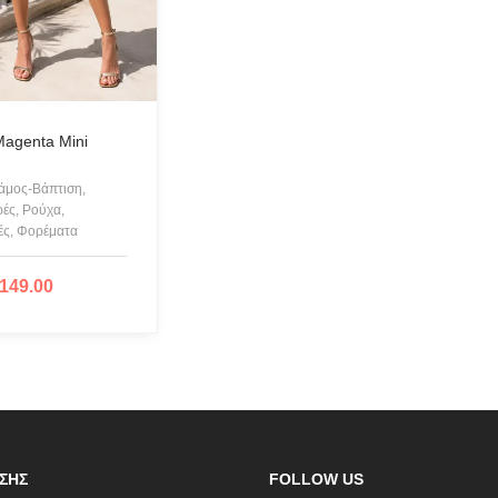
nter or Search Button
CHIARA FERRAGNI
COLORS OF CALIFORNIA
Cotazur Swimwear
CRUEL
Magenta Mini
Cruel Accessories
άμος-Βάπτιση,
DESIGUAL
ές, Ρούχα,
ές, Φορέματα
Eros & Psyche
Gioseppo
149.00
ΛΟΓΉ
Glow
ICE PLAY BY ICEBERG
JUPE
KARL LAGERFELD
KENDALL + KYLIE
ΣΗΣ
FOLLOW US
L'ATELIER DU SAC