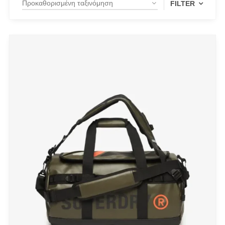
FILTER
PRODUCT CATEGORIES
Actitude Twinset
ANTIDOTE KNITWEAR
ARGALIOS
Art Deco
BUFFALO
C-THROU
CABAIA
CANADIAN CLASSICS
CHIARA FERRAGNI
COLORS OF CALIFORNIA