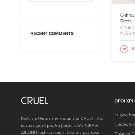
C-throu
Dress
C-THROU
RECENT COMMENTS
Ρούχα, Σ
€
ΕΠΙ
ΌΡΟΙ ΧΡΉ
Συχνές Ερ
Καλώς ήλθατε στον κόσμο τού CRUEL. Στα
Προσωπικά
καταστήματά μας θα βρείτε ΕΛΛΗΝΙΚΑ &
ΔΙΕΘΝΗ fashion labels. Σκοπός μας είναι
Πολιτική C