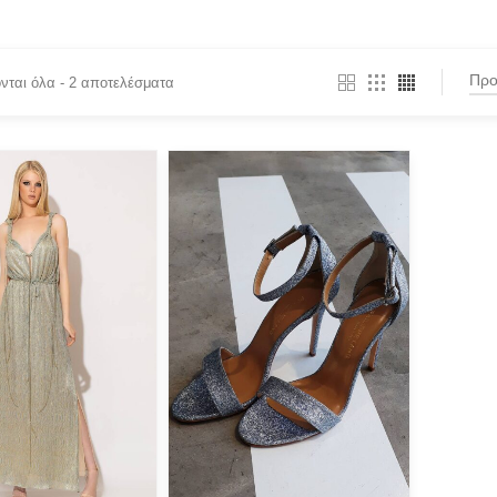
νται όλα - 2 αποτελέσματα
BY
PRODUCT CATEGORIES
Actitude Twinset
(1)
ANTIDOTE KNITWEAR
(1)
ARGALIOS
Art Deco
BUFFALO
C-THROU
CABAIA
nter or Search Button
CANADIAN CLASSICS