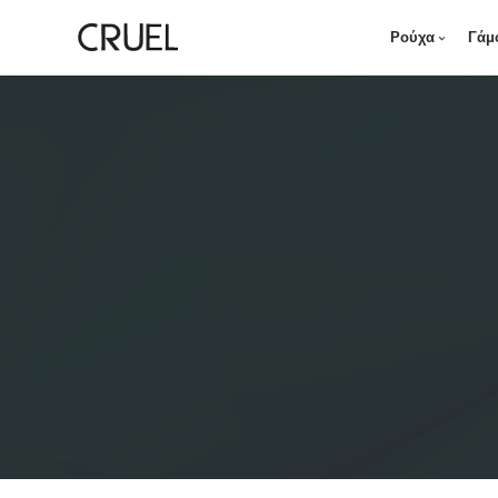
Ρούχα
Γάμ