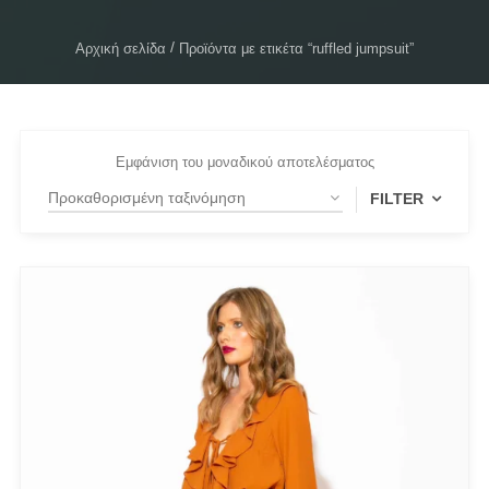
Αρχική σελίδα
Προϊόντα με ετικέτα “ruffled jumpsuit”
Εμφάνιση του μοναδικού αποτελέσματος
FILTER
FILTER BY
Small
(1)
FILTER BY
Beige
(1)