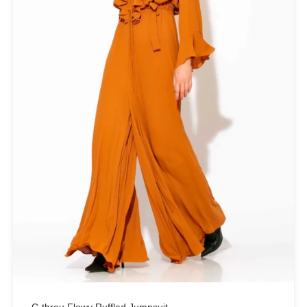
PRODUCT CATEGORIES
Actitude Twinset
ANTIDOTE KNITWEAR
ARGALIOS
Art Deco
BUFFALO
C-THROU
CABAIA
CANADIAN CLASSICS
CHIARA FERRAGNI
COLORS OF CALIFORNIA
Cotazur Swimwear