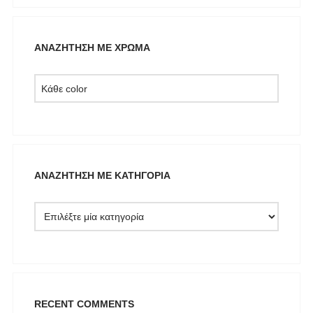
Mille Luci
NAIBA FASHION LAB
ΑΝΑΖΉΤΗΣΗ ΜΕ ΧΡΏΜΑ
NOAH
NOWHERE WITHOUT
Opus 4
OZAI N KU
Pargiana
PASHBAG
ΑΝΑΖΉΤΗΣΗ ΜΕ ΚΑΤΗΓΟΡΊΑ
Philippe Lang
Plus Size
QUEEN OF HARNS
REEBOK
See the Sea
Set
RECENT COMMENTS