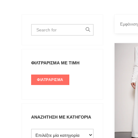
Εμφάνιση
FILTER 
ΦΙΛΤΡΆΡΙΣΜΑ ΜΕ ΤΙΜΉ
Extra Sm
Medium
ΦΙΛΤΡΆΡΙΣΜΑ
ΑΝΑΖΉΤΗΣΗ ΜΕ ΚΑΤΗΓΟΡΊΑ
Type anything to search, then press e