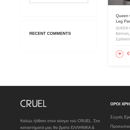
Queen 
Leg Pa
QUEEN O
RECENT COMMENTS
Βάπτιση,
Σχεδιαστ
€
ΕΠΙ
ΌΡΟΙ ΧΡΉ
Συχνές Ερ
Καλώς ήλθατε στον κόσμο τού CRUEL. Στα
Προσωπικά
καταστήματά μας θα βρείτε ΕΛΛΗΝΙΚΑ &