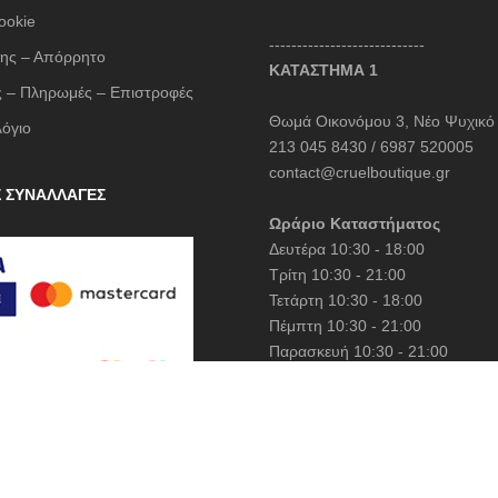
LESS SONDER FEELING
ookie
----------------------------
LIU JO MILANO
ης – Απόρρητο
ΚΑΤΑΣΤΗΜΑ 1
LUMINA
 – Πληρωμές – Επιστροφές
Θωμά Οικονόμου 3, Νέο Ψυχικό
Mille Luci
λόγιο
213 045 8430 / 6987 520005
NAIBA FASHION LAB
contact@cruelboutique.gr
NOAH
Σ ΣΥΝΑΛΛΑΓΕΣ
Ωράριο Καταστήματος
NOWHERE WITHOUT
Δευτέρα 10:30 - 18:00
Opus 4
Τρίτη 10:30 - 21:00
OZAI N KU
Τετάρτη 10:30 - 18:00
Πέμπτη 10:30 - 21:00
Pargiana
Παρασκευή 10:30 - 21:00
PASHBAG
Σάββατο 10:30 - 15:00
Philippe Lang
Plus Size
QUEEN OF HARNS
ed