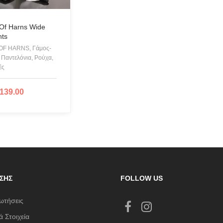
CHIARA FERRAGNI
COLORS OF CALIFORNIA
Of Harns Wide
nts
Cotazur Swimwear
F HARNS, Γάμος-
CRUEL
 Παντελόνια, Ρούχα,
ές
Cruel Accessories
DESIGUAL
139.00
ΛΟΓΉ
Eros & Psyche
Gioseppo
Glow
ICE PLAY BY ICEBERG
JUPE
ΣΗΣ
FOLLOW US
KARL LAGERFELD
KENDALL + KYLIE
ωτήσεις
L'ATELIER DU SAC
 Στοιχεία