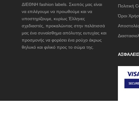
ΔΙΕΘΝΗ fashion labels. Σκοπός μας είναι
Πολιτική C
να επιλέγουμε να προωθούμε και να
Όροι Χρήσ
υποστηρίζουμε, κυρίως Έλληνες
σχεδιαστές, προκαλώντας στην πελάτισσά
Αποστολές
μας ένα συναίσθημα απόλυτης ευτυχίας και
Διαστασιο
προσμονής να φορέσει ένα ρούχο άκρως
θηλυκό και φιλικό προς το σώμα της.
ΑΣΦΑΛΕΙ
© 2019-2020 Technical Support by
Digilink
. All rights reserv