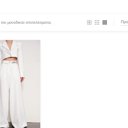
 του μοναδικού αποτελέσματος
BY
PRODUCT CATEGORIES
all
Actitude Twinset
(1)
ANTIDOTE KNITWEAR
(1)
ARGALIOS
Art Deco
BUFFALO
C-THROU
CABAIA
CANADIAN CLASSICS
nter or Search Button