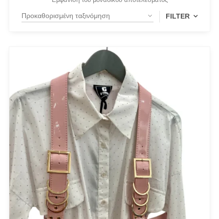
FILTER
PRODUCT CATEGORIES
Actitude Twinset
ANTIDOTE KNITWEAR
ARGALIOS
Art Deco
BUFFALO
C-THROU
CABAIA
CANADIAN CLASSICS
CHIARA FERRAGNI