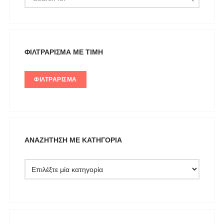
LIU JO MILANO
LUMINA
Mille Luci
NAIBA FASHION LAB
ΦΙΛΤΡΆΡΙΣΜΑ ΜΕ ΤΙΜΉ
NOAH
ΦΙΛΤΡΆΡΙΣΜΑ
NOWHERE WITHOUT
Opus 4
OZAI N KU
Pargiana
ΑΝΑΖΉΤΗΣΗ ΜΕ ΚΑΤΗΓΟΡΊΑ
PASHBAG
Philippe Lang
Plus Size
QUEEN OF HARNS
REEBOK