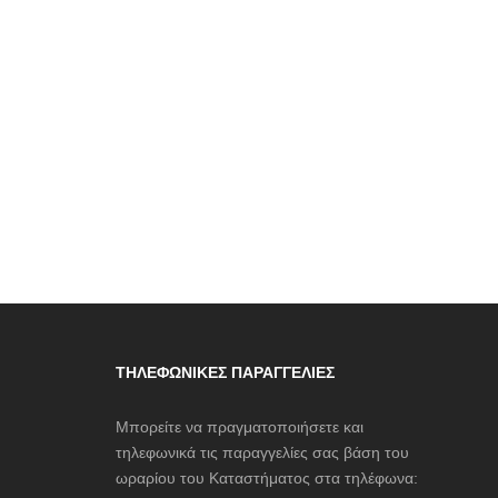
A FERRAGNI
S OF CALIFORNIA
r Swimwear
L
Accessories
UAL
 Psyche
ppo
LAY BY ICEBERG
ΤΗΛΕΦΩΝΙΚΈΣ ΠΑΡΑΓΓΕΛΊΕΣ
LAGERFELD
Μπορείτε να πραγματοποιήσετε και
LL + KYLIE
τηλεφωνικά τις παραγγελίες σας βάση του
LIER DU SAC
ωραρίου του Καταστήματος στα τηλέφωνα: