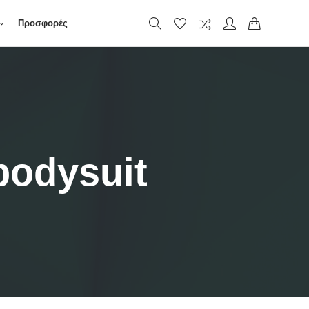
Προσφορές
bodysuit