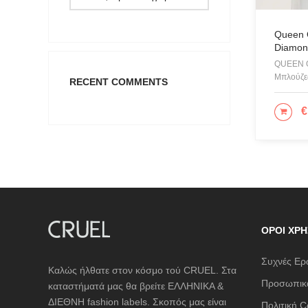
Queen 
Diamon
QUEEN 
Μπλούζες
RECENT COMMENTS
€
ΕΠΙ
ΌΡΟΙ ΧΡΉ
Συχνές Ερ
Καλώς ήλθατε στον κόσμο τού CRUEL. Στα
Προσωπικά
καταστήματά μας θα βρείτε ΕΛΛΗΝΙΚΑ &
ΔΙΕΘΝΗ fashion labels. Σκοπός μας είναι
Πολιτική C