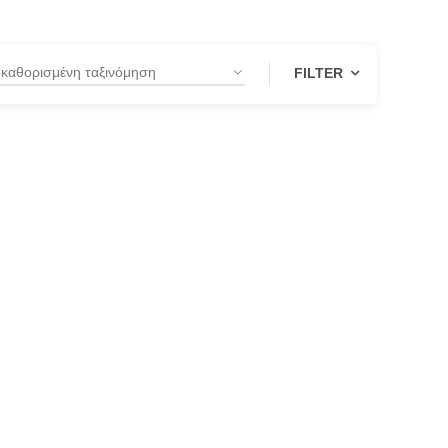
FILTER
UCT CATEGORIES
e Twinset
OTE KNITWEAR
IOS
co
ALO
ROU
A
IAN CLASSICS