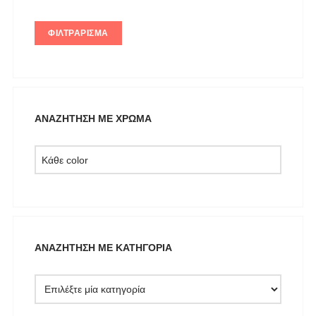
KARL LAGERFELD
ΦΙΛΤΡΆΡΙΣΜΑ
KENDALL + KYLIE
L'ATELIER DU SAC
LESS SONDER FEELING
LIU JO MILANO
ΑΝΑΖΉΤΗΣΗ ΜΕ ΧΡΏΜΑ
LUMINA
Mille Luci
NAIBA FASHION LAB
NOAH
NOWHERE WITHOUT
Opus 4
ΑΝΑΖΉΤΗΣΗ ΜΕ ΚΑΤΗΓΟΡΊΑ
OZAI N KU
Pargiana
PASHBAG