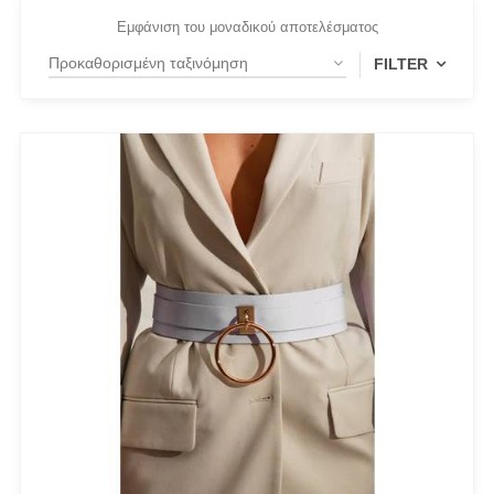
Εμφάνιση του μοναδικού αποτελέσματος
FILTER
FILTER BY
White
(1)
PRODUCT CATEGORIES
Actitude Twinset
ANTIDOTE KNITWEAR
ARGALIOS
Art Deco
BUFFALO