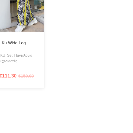
IAN CLASSICS
A FERRAGNI
S OF CALIFORNIA
r Swimwear
L
N Ku Wide Leg
Accessories
KU, Set, Παντελόνια,
UAL
Σχεδιαστές
 Psyche
€
111.30
€
159.00
ΙΛΟΓΉ
ppo
LAY BY ICEBERG
LAGERFELD
LL + KYLIE