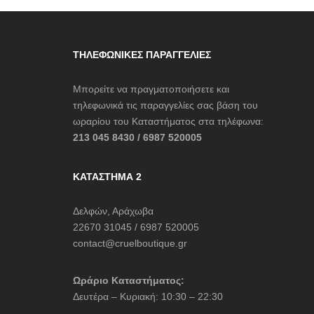
LIER DU SAC
SONDER FEELING
O MILANO
ΤΗΛΕΦΩΝΙΚΈΣ ΠΑΡΑΓΓΕΛΊΕΣ
A
Μπορείτε να πραγματοποιήσετε και
uci
τηλεφωνικά τις παραγγελίες σας βάση του
 FASHION LAB
ωραρίου του Καταστήματος στα τηλέφωνα:
213 045 8430 / 6987 520005
ERE WITHOUT
ΚΑΤΆΣΤΗΜΑ 2
4
N KU
Δελφών, Αράχωβα
22670 31045 / 6987 520005
na
contact@cruelboutique.gr
BAG
pe Lang
Ωράριο Καταστήματος:
Δευτέρα – Κυριακή: 10:30 – 22:30
ze