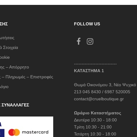
L'ATE
LESS 
LIU J
ΣΗΣ
FOLLOW US
LUMIN
ωτήσεις
Mille L
 Στοιχεία
NAIBA
ookie
NOAH
----------------------------
ης – Απόρρητο
ΚΑΤΑΣΤΗΜΑ 1
NOWH
 – Πληρωμές – Επιστροφές
Opus 
Θωμά Οικονόμου 3, Νέο Ψυχικό
λόγιο
OZAI 
213 045 8430 / 6987 520005
contact@cruelboutique.gr
Pargia
Σ ΣΥΝΑΛΛΑΓΕΣ
PASH
Ωράριο Καταστήματος
Δευτέρα 10:30 - 18:00
Philip
Τρίτη 10:30 - 21:00
Plus Si
Τετάρτη 10:30 - 18:00