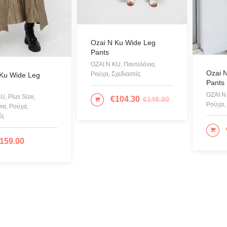
CANAD
CHIAR
nter or Search Button
COLOR
Ozai N Ku Wide Leg
Pants
Cotazu
OZAI N KU, Παντελόνια,
CRUE
Ozai 
Ρούχα, Σχεδιαστές
 Ku Wide Leg
Pants
Cruel 
OZAI N 
U, Plus Size,
€
104.30
€
149.00
ΕΠΙΛΟΓΉ
DESIG
Ρούχα, 
ια, Ρούχα,
ές
Eros &
ΕΠ
Giose
159.00
ΛΟΓΉ
Glow
ICE P
JUPE
KARL 
KENDA