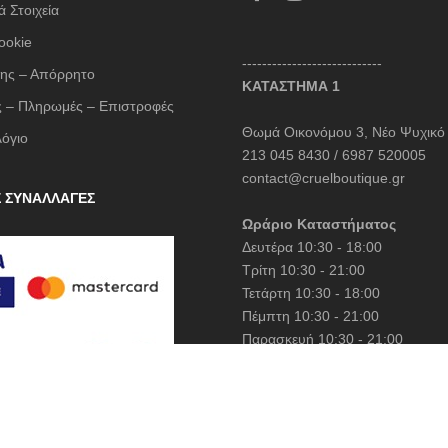
 Στοιχεία
LESS SONDER FEELING
ookie
LIU JO MILANO
----------------------------
ης – Απόρρητο
LUMINA
ΚΑΤΑΣΤΗΜΑ 1
 – Πληρωμές – Επιστροφές
Mille Luci
Θωμά Οικονόμου 3, Νέο Ψυχικό
λόγιο
NAIBA FASHION LAB
213 045 8430 / 6987 520005
NOAH
contact@cruelboutique.gr
Σ ΣΥΝΑΛΛΑΓΕΣ
NOWHERE WITHOUT
Ωράριο Καταστήματος
Opus 4
Δευτέρα 10:30 - 18:00
Τρίτη 10:30 - 21:00
OZAI N KU
Τετάρτη 10:30 - 18:00
Pargiana
Πέμπτη 10:30 - 21:00
PASHBAG
Παρασκευή 10:30 - 21:00
Σάββατο 10:30 - 15:00
Philippe Lang
Plus Size
QUEEN OF HARNS