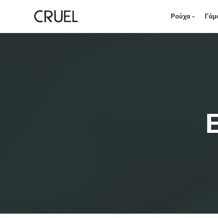
Ρούχα
Γάμ