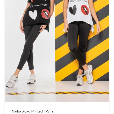
ANTIDOTE KNITWEAR
ARGALIOS
Art Deco
BUFFALO
C-THROU
CABAIA
CANADIAN CLASSICS
CHIARA FERRAGNI
COLORS OF CALIFORNIA
Cotazur Swimwear
CRUEL
Cruel Accessories
DESIGUAL
Eros & Psyche
Naiba Xoxo Printed T-Shirt