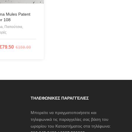
ana Mules Patent
er 108
na, Παπούτσια,
ορές
€
79.50
€
159.00
ΙΛΟΓΉ
ΤΗΛΕΦΩΝΙΚΈΣ ΠΑΡΑΓΓΕΛΊΕΣ
Μπορείτε να πραγματοποιήσετε και
τηλεφωνικά τις παραγγελίες σας βάση του
ωραρίου του Καταστήματος στα τηλέφωνα: