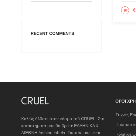
CHIARA
€
ΕΠΙ
COLORS
Cotazur
CRUEL
RECENT COMMENTS
Cruel Ac
DESIGU
Eros & P
Giosepp
Glow
ICE PLA
JUPE
ΌΡΟΙ ΧΡΉ
KARL L
Συχνές Ερ
Καλώς ήλθατε στον κόσμο τού CRUEL. Στα
KENDALL
Προσωπικά
καταστήματά μας θα βρείτε ΕΛΛΗΝΙΚΑ &
L'ATELI
ΔΙΕΘΝΗ fashion labels. Σκοπός μας είναι
Πολιτική C