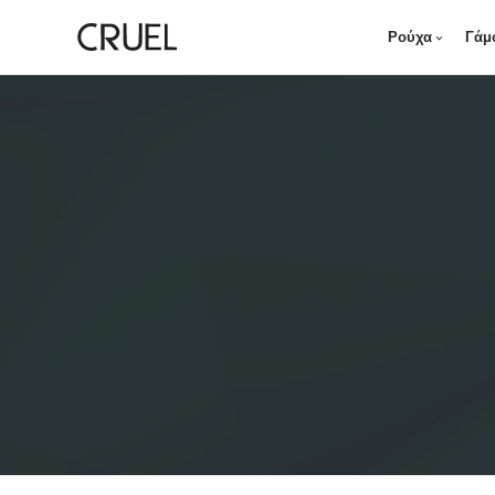
Ρούχα
Γάμ